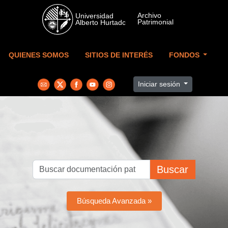
Skip to main content
QUIENES SOMOS
SITIOS DE INTERÉS
FONDOS
Iniciar sesión
Buscar
Búsqueda Avanzada »