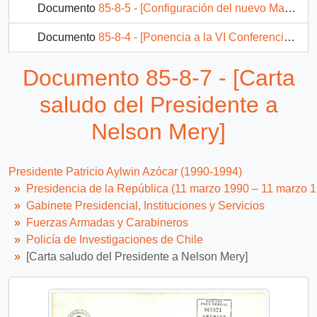
Documento
85-8-5 - [Configuración del nuevo Mando Institucional Policía de Investigaciones]
Documento
85-8-4 - [Ponencia a la VI Conferencia Internacional Anticorrupción]
Documento
82-8-2 - Bases para una política policial
Documento 85-8-7 - [Carta
13 más...
saludo del Presidente a
Nelson Mery]
Presidente Patricio Aylwin Azócar (1990-1994)
Presidencia de la República (11 marzo 1990 – 11 marzo 
Gabinete Presidencial, Instituciones y Servicios
Fuerzas Armadas y Carabineros
Policía de Investigaciones de Chile
[Carta saludo del Presidente a Nelson Mery]