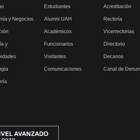
ho
Estudiantes
Acreditación
mía y Negocios
Alumni UAH
Rectoría
ción
Académicos
Vicerrectorías
ía y
Funcionarios
Directorio
idades
Visitantes
Decanos
ogía
Comunicaciones
Canal de Denun
ería