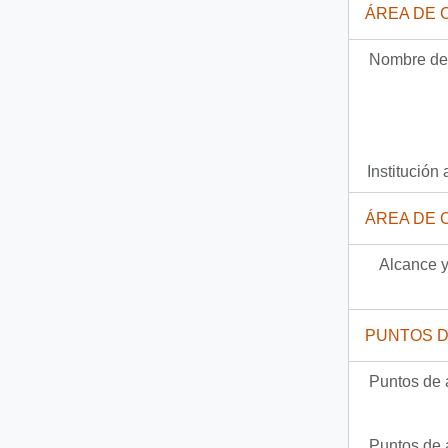
ÁREA DE 
Documento
93-14944 - [Informa orden de Embajadores en ceremonia]
Nombre del
Documento
93-14945 - [Informa que el Embajador de Alemania solicita una audiencia con el Presidente]
Documento
93-14946 - [Informa que el Embajador de Su Majestad Británica, solicita una audiencia con el Presidente]
58 más...
Institución 
ÁREA DE 
Alcance y
PUNTOS 
Puntos de 
Puntos de 