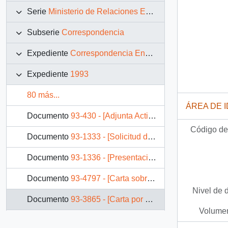
Serie
Ministerio de Relaciones Exteriores
Subserie
Correspondencia
Expediente
Correspondencia Enviada
Expediente
1993
80 más...
ÁREA DE 
Documento
93-430 - [Adjunta Actividades de la Comisión Nacional V Centenario]
Código de 
Documento
93-1333 - [Solicitud de Audiencia de Embajador de Chile en El Salvador con Presidente Patricio Aylwin]
Documento
93-1336 - [Presentación de Cartas Credenciales a Embajadores]
Documento
93-4797 - [Carta sobre visita del Presidente de Honduras Rafael Callejas]
Nivel de 
Documento
93-3865 - [Carta por solicitud de audiencia de Embajador de Chile en Gran Bretaña]
Volumen
Documento
93-4302 - [Carta por solicitud de audiencia de Embajador de Chile en Francia]