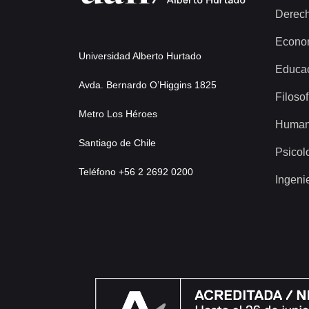
Derec
Econo
Universidad Alberto Hurtado
Educa
Avda. Bernardo O’Higgins 1825
Filosof
Metro Los Héroes
Human
Santiago de Chile
Psicol
Teléfono +56 2 2692 0200
Ingeni