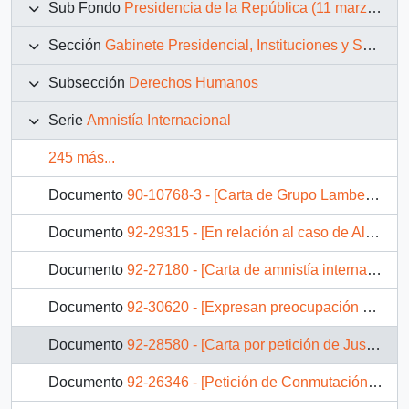
Sub Fondo
Presidencia de la República (11 marzo 1990 – 11 marzo 1994)
Sección
Gabinete Presidencial, Instituciones y Servicios
Subsección
Derechos Humanos
Serie
Amnistía Internacional
245 más...
Documento
90-10768-3 - [Carta de Grupo Lambeth apoyando la Comisión de Verdad y Reconciliación]
Documento
92-29315 - [En relación al caso de Alfonso Chanfreau]
Documento
92-27180 - [Carta de amnistía internacional]
Documento
92-30620 - [Expresan preocupación por la situación de derechos humanos del pueblo mapuche]
Documento
92-28580 - [Carta por petición de Justicia por detenidos desaparecidos indígenas]
Documento
92-26346 - [Petición de Conmutación de Pena de Muerte]