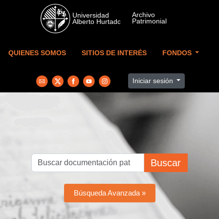
Skip to main content
QUIENES SOMOS
SITIOS DE INTERÉS
FONDOS
Iniciar sesión
Buscar
Búsqueda Avanzada »