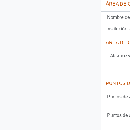
ÁREA DE 
Documento
92-23109 - [Carta sobre conmutación de pena de muerte]
Nombre del
1583 más...
Institución 
ÁREA DE 
Alcance y
PUNTOS 
Puntos de 
Puntos de 