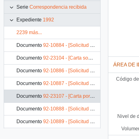
Serie
Correspondencia recibida
Expediente
1992
2239 más...
Documento
92-10884 - [Solicitud de Intervención dirigida al Presidente Patricio Aylwin, referente a problema habitacional]
Documento
92-23104 - [Carta sobre petición de conmutación de pena de muerte]
ÁREA DE 
Documento
92-10886 - [Solicitud de Trabajo dirigida al Presidente Patricio Aylwin]
Código de 
Documento
92-10887 - [Solicitud de Intervención dirigida al Presidente Patricio Aylwin, referente a problema habitacional]
Documento
92-23107 - [Carta por petición de Justicia por desaparición de Nelson Curiñir]
Documento
92-10888 - [Solicitud de Pensión dirigida al Presidente Patricio Aylwin]
Nivel de 
Documento
92-10889 - [Solicitud de Ayuda dirigida al Presidente Patricio Aylwin]
Volumen
Documento
92-23108 - [Carta sobre conmutación de pena de muerte]