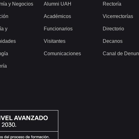
mía y Negocios
Alumni UAH
Rectoría
ción
Académicos
Vicerrectorías
ía y
Funcionarios
Directorio
idades
Visitantes
Decanos
ogía
Comunicaciones
Canal de Denun
ería