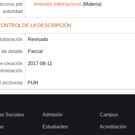
acceso por
Amnistía Internacional
(Materia)
autoridad
CONTROL DE LA DESCRIPCIÓN
laboración
Revisado
 de detalle
Parcial
e creación
2017-08-11
eliminación
 archivista
PIJH
as Sociales
Admisión
Campus
ho
Estudiantes
Acreditación