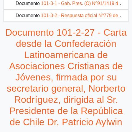
Documento
101-3-1 - Gab. Pres. (O) Nº91/1419 del Sr. Carlos Bascuñán Edwards, Jefe de Gabinete Presidencial, a sr. Raúl Urzúa Marambio, Director Empresa Portuaria de Chile EMPORCHI
Documento
101-3-2 - Respuesta oficial Nº779 del Departamento de Relaciones Industriales (Subdepto. Relaciones Laborales) de EMPORCHI, Valparaíso, dirigida a Pablo Rodríguez Beltrán
Documento
101-3-3 - Oficio del Jefe de Gabinete Presidencial, Carlos Bascuñán Edwards, dirigido al Intendente de la XII Región de Magallanes, Roque Tomás Scarpa
Documento 101-2-27 - Carta
76 más...
desde la Confederación
Latinoamericana de
Asociaciones Cristianas de
Jóvenes, firmada por su
secretario general, Norberto
Rodríguez, dirigida al Sr.
Presidente de la República
de Chile Dr. Patricio Aylwin