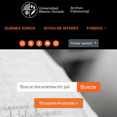
Skip to main content
QUIENES SOMOS
SITIOS DE INTERÉS
FONDOS
Iniciar sesión
Buscar
Búsqueda Avanzada »