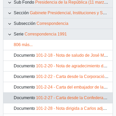
Sub Fondo
Presidencia de la República (11 marzo 1990 – 11 marzo 1994)
Sección
Gabinete Presidencial, Instituciones y Servicios
Subsección
Correspondencia
Serie
Correspondencia 1991
806 más...
Documento
101-2-18 - Nota de saludo de José Miguel Ortiz Novoa, Diputado de la República del Distrito 44, Concepción, Chiguayante y San Pedro, dirigida al Presidente de la República, Excmo. Don Patricio Aylwin Azócar
Documento
101-2-20 - Nota de agradecimiento de Luis A. Orlandini Molina, dirigida a S.E. El Presidente de la República, don Patricio Aylwin Azócar
Documento
101-2-22 - Carta desde la Corporación Cultural del Bío Bío, de su Presidente, Augusto Ibarra Muñoz, y su Director Ejecutivo, Juan Félix Burotto Pinto, dirigida al Exmo. Sr. Presidente de la República, Don Patricio Aylwin Azúcar
Documento
101-2-24 - Carta del embajador de la República Federal de Alemania, Dr. Wiegand Pabsch, dirigida a Su Excelencia Don Patricio Aylwin Azócar, Presidente de la República
Documento
101-2-27 - Carta desde la Confederación Latinoamericana de Asociaciones Cristianas de Jóvenes, firmada por su secretario general, Norberto Rodríguez, dirigida al Sr. Presidente de la República de Chile Dr. Patricio Aylwin
Documento
101-2-28 - Nota dirigida a Carlos adjuntando la carta de Pablo Rodríguez Beltrán al Presidente Aylwin y los antecedentes de su caso