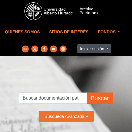
Skip to main content
QUIENES SOMOS
SITIOS DE INTERÉS
FONDOS
Iniciar sesión
Buscar
Búsqueda Avanzada »