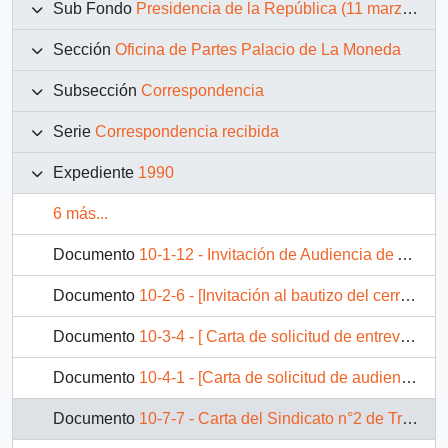
Sub Fondo
Presidencia de la República (11 marzo 1990 – 11 marzo 1994)
Sección
Oficina de Partes Palacio de La Moneda
Subsección
Correspondencia
Serie
Correspondencia recibida
Expediente
1990
6 más...
Documento
10-1-12 - Invitación de Audiencia de AETMA Chile S.A
Documento
10-2-6 - [Invitación al bautizo del cerro Cerro Montegrande por parte de José Chapochnik]
Documento
10-3-4 - [ Carta de solicitud de entrevista con la Sociedad Chilena de Historia y Geografía].
Documento
10-4-1 - [Carta de solicitud de audiencia del Movimiento Demócrata Independiente].
Documento
10-7-7 - Carta del Sindicato n°2 de Trabajadores de la Empresa de Abastecimiento de Zonas Aisladas