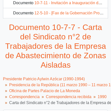
Documento
10-7-11 - Invitación a Inauguración de muelle mecanizado en la ciudad de San Antonio.
Documento
12-5-10 - [Fax de la Gobernación Provincial de Nuble]
Documento
18-4-71 - [Carta del Sr. Gobernador de la Provincia de Salta].
Documento 10-7-7 - Carta
Documento
18-4-73 - [ Carta Declinando invitación a ceremonia de asunción de la Presidencia de Chile].
del Sindicato n°2 de
1104 más...
Trabajadores de la Empresa
de Abastecimiento de Zonas
Aisladas
Presidente Patricio Aylwin Azócar (1990-1994)
Presidencia de la República (11 marzo 1990 – 11 marzo 
Oficina de Partes Palacio de La Moneda
Correspondencia
Correspondencia recibida
1990
Carta del Sindicato n°2 de Trabajadores de la Empresa d