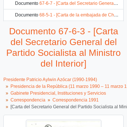
Documento
67-6-7 - [Carta del Secretario General de la Social Democracia al Ministro del Interior]
Documento
68-5-1 - [Carta de la embajada de Chile en las URSS]
Documento
68-7-13 - Misión permanente de Chile
Documento 67-6-3 - [Carta
280 más...
del Secretario General del
Partido Socialista al Ministro
del Interior]
Presidente Patricio Aylwin Azócar (1990-1994)
Presidencia de la República (11 marzo 1990 – 11 marzo 
Gabinete Presidencial, Instituciones y Servicios
Correspondencia
Correspondencia 1991
[Carta del Secretario General del Partido Socialista al Minis