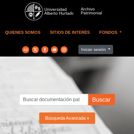
Skip to main content
QUIENES SOMOS
SITIOS DE INTERÉS
FONDOS
Iniciar sesión
Buscar
Búsqueda Avanzada »