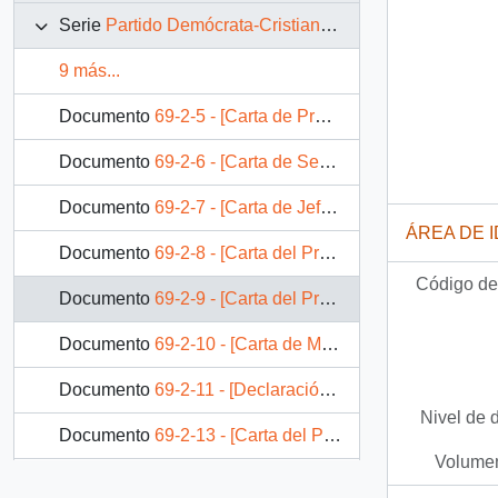
Serie
Partido Demócrata-Cristiano (Chile)
9 más...
Documento
69-2-5 - [Carta de Presidente Patricio Aylwin a Secretario General y Subsecretario Nacional PDC]
Documento
69-2-6 - [Carta de Senador Andrés Zaldivar por situación de División Chuquicamata]
Documento
69-2-7 - [Carta de Jefe de Gabinete Presidencial al Presidente PDC de Coyhaique]
ÁREA DE 
Documento
69-2-8 - [Carta del Presidente PDC, Gabriel Santelices]
Código de 
Documento
69-2-9 - [Carta del Presidente Patricio Aylwin a Senador Andrés Zaldivar]
Documento
69-2-10 - [Carta de Militantes PDC de Lo Barnechea]
Documento
69-2-11 - [Declaración Pública de PDC]
Nivel de 
Documento
69-2-13 - [Carta del Presidente del PDC, Andrés Zaldivar al Presidente Patricio Aylwin]
Volumen
Documento
69-2-14 - [Carta del Presidente Patricio Aylwin al Presidente de la PDC, Andrés Zaldivar]