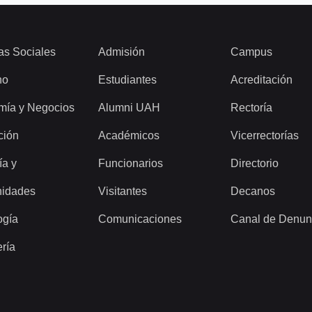
as Sociales
Admisión
Campus
ho
Estudiantes
Acreditación
mía y Negocios
Alumni UAH
Rectoría
ción
Académicos
Vicerrectorías
ía y
Funcionarios
Directorio
idades
Visitantes
Decanos
ogía
Comunicaciones
Canal de Denun
ería