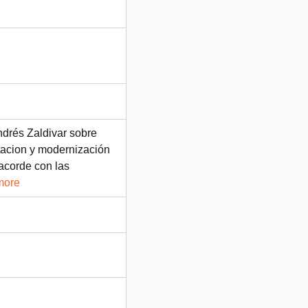
ndrés Zaldivar sobre
itacion y modernización
acorde con las
more