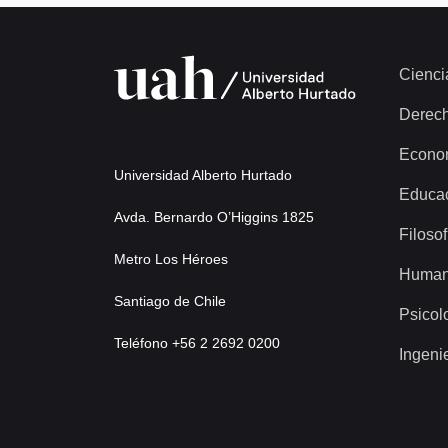
Cienci
Derec
Econo
Universidad Alberto Hurtado
Educa
Avda. Bernardo O’Higgins 1825
Filosof
Metro Los Héroes
Human
Santiago de Chile
Psicol
Teléfono +56 2 2692 0200
Ingeni