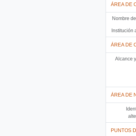
ÁREA DE 
100 más...
Nombre del
Institución 
ÁREA DE 
Alcance y
ÁREA DE 
Iden
alt
PUNTOS 