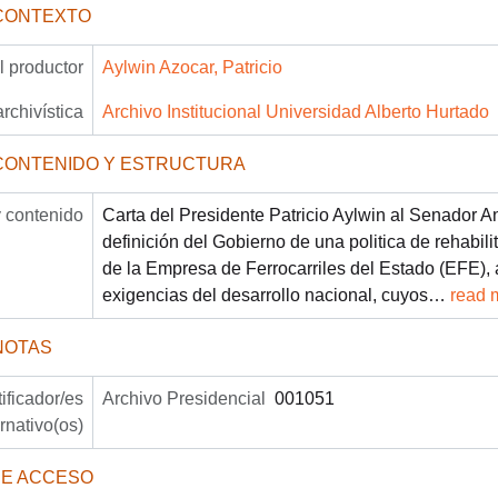
CONTEXTO
 productor
Aylwin Azocar, Patricio
archivística
Archivo Institucional Universidad Alberto Hurtado
CONTENIDO Y ESTRUCTURA
 contenido
Carta del Presidente Patricio Aylwin al Senador A
definición del Gobierno de una politica de rehabil
de la Empresa de Ferrocarriles del Estado (EFE), 
exigencias del desarrollo nacional, cuyos
…
read 
NOTAS
tificador/es
Archivo Presidencial
001051
ernativo(os)
DE ACCESO