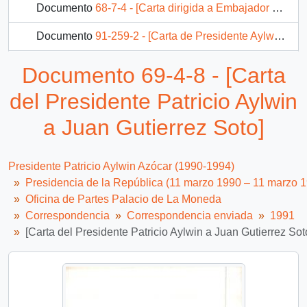
Documento
68-7-4 - [Carta dirigida a Embajador de Chile en Estados Unidos]
Documento
91-259-2 - [Carta de Presidente Aylwin dirigida a hermano de menor detenido desaparecido]
Documento
91-259-3 - [Carta de Presidente Aylwin dirigida a hermano de detenidido desaparecido]
Documento 69-4-8 - [Carta
Documento
91-350-2 - [Carta de condolencias dirigida a General Director de Carabineros]
del Presidente Patricio Aylwin
2120 más...
a Juan Gutierrez Soto]
Presidente Patricio Aylwin Azócar (1990-1994)
Presidencia de la República (11 marzo 1990 – 11 marzo 
Oficina de Partes Palacio de La Moneda
Correspondencia
Correspondencia enviada
1991
[Carta del Presidente Patricio Aylwin a Juan Gutierrez Sot