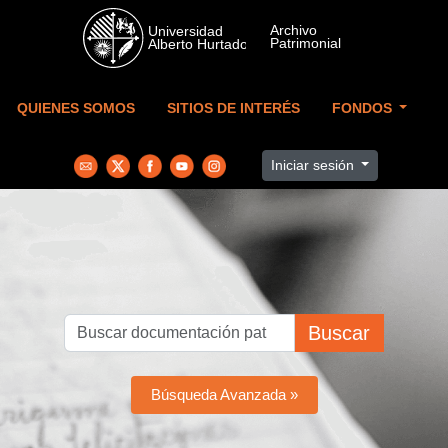
Skip to main content
QUIENES SOMOS
SITIOS DE INTERÉS
FONDOS
Iniciar sesión
Buscar
Búsqueda Avanzada »