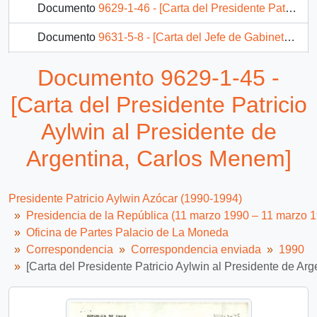
Documento
9629-1-46 - [Carta del Presidente Patricio Aylwin al Presidente de Túnez]
Documento
9631-5-8 - [Carta del Jefe de Gabinete Presidencial al Intendente de Magallanes y de la Antártica Chilena]
Documento
9631-5-9 - [Carta del Jefe de Gabinete Presidencial al Intendente de Magallanes y la Antártica Chilena]
Documento 9629-1-45 -
Documento
9631-5-10 - [Carta del Jefe de Gabinete Presidencial al Intendente de Magallanes y la Antártica Chilena]
[Carta del Presidente Patricio
336 más...
Aylwin al Presidente de
Argentina, Carlos Menem]
Presidente Patricio Aylwin Azócar (1990-1994)
Presidencia de la República (11 marzo 1990 – 11 marzo 
Oficina de Partes Palacio de La Moneda
Correspondencia
Correspondencia enviada
1990
[Carta del Presidente Patricio Aylwin al Presidente de Ar