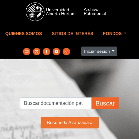
Skip to main content
QUIENES SOMOS
SITIOS DE INTERÉS
FONDOS
Iniciar sesión
Buscar
Búsqueda Avanzada »