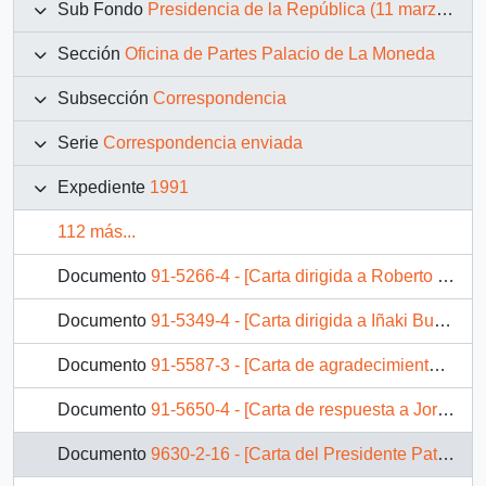
Sub Fondo
Presidencia de la República (11 marzo 1990 – 11 marzo 1994)
Sección
Oficina de Partes Palacio de La Moneda
Subsección
Correspondencia
Serie
Correspondencia enviada
Expediente
1991
112 más...
Documento
91-5266-4 - [Carta dirigida a Roberto Muñoz Presidente Partido Social Democracia sobre monumento a ex-senador Bossay]
Documento
91-5349-4 - [Carta dirigida a Iñaki Bustos Presidente Unión Demócrata Independiente]
Documento
91-5587-3 - [Carta de agradecimiento dirigida a menor José Luis Abusleme por afectuoso saludo]
Documento
91-5650-4 - [Carta de respuesta a Jorge Márquez Canto Representante P.R. Chile en Argentina por mensaje de condolencias]
Documento
9630-2-16 - [Carta del Presidente Patricio Aylwin al Director de "La Prensa Austral"]