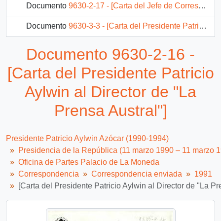
Documento
9630-2-17 - [Carta del Jefe de Correspondencia del Presidente de la República al Juez del Tercer Juzgado de Policía Local]
Documento
9630-3-3 - [Carta del Presidente Patricio Aylwin al Embajador de Alemania]
Documento
9630-4-1 - [Carta del Presidente Patricio Aylwin a autoridades del transporte]
Documento 9630-2-16 -
Documento
9630-4-2 - [Carta del Presidente Patricio Aylwin a autoridades del transporte]
[Carta del Presidente Patricio
2076 más...
Aylwin al Director de "La
Prensa Austral"]
Presidente Patricio Aylwin Azócar (1990-1994)
Presidencia de la República (11 marzo 1990 – 11 marzo 
Oficina de Partes Palacio de La Moneda
Correspondencia
Correspondencia enviada
1991
[Carta del Presidente Patricio Aylwin al Director de "La Pr