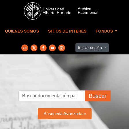
Skip to main content
QUIENES SOMOS
SITIOS DE INTERÉS
FONDOS
Iniciar sesión
Buscar
Búsqueda Avanzada »