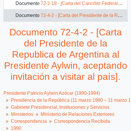
Documento
72-2-18 - [Carta del Canciller Federal de la Republica de Alemania al Presidente Aylwin].
Documento
72-4-2 - [Carta del Presidente de la Republica de Argentina al Presidente Aylwin, aceptando invitación a visitar al país].
Documento
72-4-7 - [Carta del Primer Ministro de Australia al Presidente Aylwin, agradeciendo palabras de felicitaciones por asunción de mandato por cuarta vez].
Documento 72-4-2 - [Carta
Documento
72-13-14 - [Carta del rey del reino de Jordania con informe de la posición de su país frente a la guerra del Golfo].
del Presidente de la
Documento
90-10977 - [Adjunta carta del Primer Ministro de Australia]
Republica de Argentina al
Presidente Aylwin, aceptando
Documento
38-2-55 - Reconocimiento Económico plantea Aylwin en el SELA
invitación a visitar al país].
4 más...
Presidente Patricio Aylwin Azócar (1990-1994)
Presidencia de la República (11 marzo 1990 – 11 marzo 
Gabinete Presidencial, Instituciones y Servicios
Ministerios
Ministerio de Relaciones Exteriores
Correspondencia
Correspondencia Recibida
1990