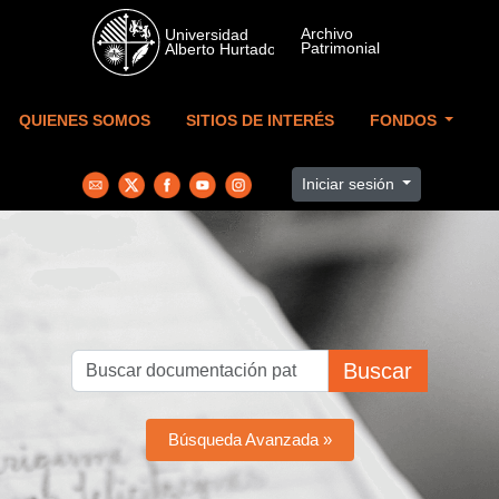
Skip to main content
QUIENES SOMOS
SITIOS DE INTERÉS
FONDOS
Iniciar sesión
Buscar
Búsqueda Avanzada »