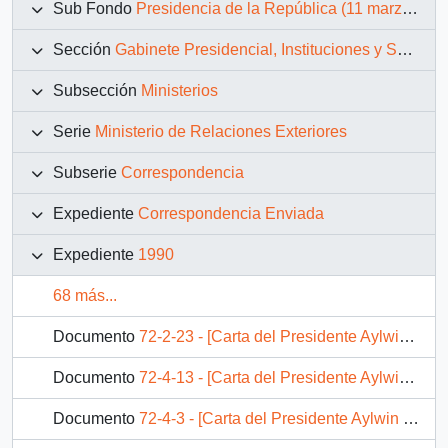
Sub Fondo
Presidencia de la República (11 marzo 1990 – 11 marzo 1994)
Sección
Gabinete Presidencial, Instituciones y Servicios
Subsección
Ministerios
Serie
Ministerio de Relaciones Exteriores
Subserie
Correspondencia
Expediente
Correspondencia Enviada
Expediente
1990
68 más...
Documento
72-2-23 - [Carta del Presidente Aylwin al Primer Ministro República Federal de Alemania, enviando agradecimientos].
Documento
72-4-13 - [Carta del Presidente Aylwin al Primer Ministro Reino de Bélgica, agradeciendo la representación de su país en la transmisión de mando].
Documento
72-4-3 - [Carta del Presidente Aylwin al Presidente de la República Argentina, enviando sus saludos].