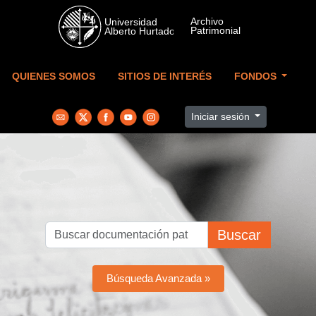
Skip to main content
QUIENES SOMOS
SITIOS DE INTERÉS
FONDOS
Iniciar sesión
Buscar
Búsqueda Avanzada »