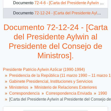
Documento
72-4-6 - [Carta del Presidente Aylwin al Primer Ministro de Australia].
Documento
72-12-24 - [Carta del Presidente Aylwin al Presidente del Consejo de Ministros].
Documento
72-13-13 - [Carta del Presidente Aylwin al Rey del Reino de Jordania].
Documento 72-12-24 - [Carta
Documento
90-9-1-58 - Carta RR.EE. (DIRECON) OF. ORD. Nº3927 del Ministro de Relaciones Exteriores, sr. Enrique Silva Cimma, dirigida a S.E. El Presidente de la República
del Presidente Aylwin al
Presidente del Consejo de
Ministros].
Presidente Patricio Aylwin Azócar (1990-1994)
Presidencia de la República (11 marzo 1990 – 11 marzo 
Gabinete Presidencial, Instituciones y Servicios
Ministerios
Ministerio de Relaciones Exteriores
Correspondencia
Correspondencia Enviada
1990
[Carta del Presidente Aylwin al Presidente del Consejo de 