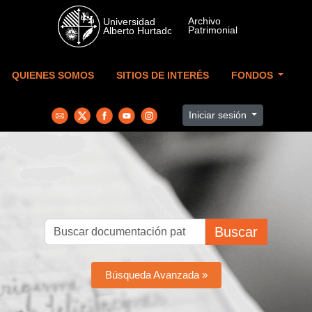
Skip to main content
QUIENES SOMOS
SITIOS DE INTERÉS
FONDOS
Iniciar sesión
Buscar
Búsqueda Avanzada »