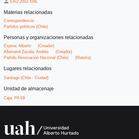
EAD 2002 XML
Materias relacionadas
Correspondencia
Partidos políticos (Chile)
Personas y organizaciones relacionadas
Espina, Alberto
(Creador)
Allamand Zavala, Andrés
(Creador)
Partido Renovación Nacional (Chile)
(Materia)
Lugares relacionados
Santiago (Chile : Ciudad)
Unidad de almacenaje
Caja:
PA 69