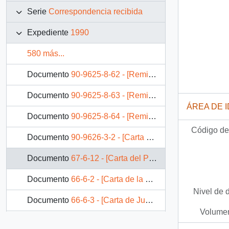
Serie
Correspondencia recibida
Expediente
1990
580 más...
Documento
90-9625-8-62 - [Remite carta de la ayuda social de las iglesias cristianas]
Documento
90-9625-8-63 - [Remite fotocopia de Telex del Secretario General de la Asociación Médica Mundial]
ÁREA DE 
Documento
90-9625-8-64 - [Remite oficio nº 905 de la Intendencia de la XI region]
Código de 
Documento
90-9626-3-2 - [Carta de Jefe de Gabinete de Ministro de Agricultura adjuntando Oficio Nº 160]
Documento
67-6-12 - [Carta del Partido Renovación Nacional al Ministro del Interior]
Documento
66-6-2 - [Carta de la Juventud del Partido Socialista Histórico]
Nivel de 
Documento
66-6-3 - [Carta de Juventud del Partido Socialista Histórico]
Volumen
Documento
69-2-12 - [Carta de Empresario Anacleto Angellini a Ministro Edgardo Boeninger]