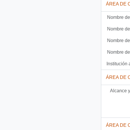
ÁREA DE 
Documento
69-4-9 - [Carta de Juan Gutierrez Soto al Presidente Patricio Aylwin]
Nombre del
530 más...
Nombre del
Nombre del
Nombre del
Institución 
ÁREA DE 
Alcance y
ÁREA DE 