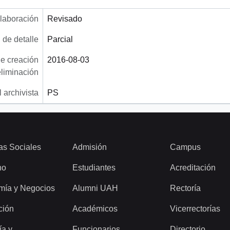
laboración
Revisado
 de detalle
Parcial
e creación
2016-08-03
eliminación
 archivista
PS
as Sociales
Admisión
Campus
ho
Estudiantes
Acreditación
mía y Negocios
Alumni UAH
Rectoría
ción
Académicos
Vicerrectorías
ía y
Funcionarios
Directorio