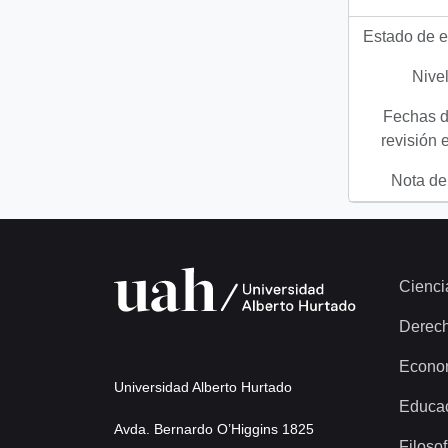
Estado de e
Nivel
Fechas d
revisión 
Nota del
Cienci
Derec
Econo
Universidad Alberto Hurtado
Educa
Avda. Bernardo O’Higgins 1825
Filosof