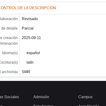
CONTROL DE LA DESCRIPCIÓN
laboración
Revisado
 de detalle
Parcial
e creación
2025-09-11
eliminación
Idioma(s)
español
Escritura(s)
latín
 archivista
SMR
as Sociales
Admisión
Campus