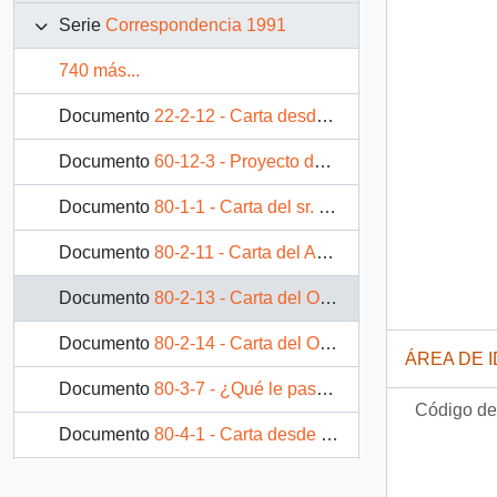
Serie
Correspondencia 1991
740 más...
Documento
22-2-12 - Carta desde Longaví, dirigida al Sr. Patricio Aylwin Azócar, Excelentísimo Presidente de la República de Chile
Documento
60-12-3 - Proyecto de Carta del Presidente de la República, Patricio Aylwin A., dirigida al Señor Darwin Bustamante Gripe, Confederación de Trabajadores del Cobre
Documento
80-1-1 - Carta del sr. Carlos Bascuñán Edwards, dirigida al Señor Hernán Larraín Fernández, Gerente General de "Fundación Andes"
Documento
80-2-11 - Carta del Asesor del Ministerio Secretaría General de la República, Humberto Lagos Sch., al Jefe de Gabinete Presidencial, don Carlos Bascuñán Edwards, abordando sugerencia de respuesta del Presidente de la República a documento sobre Te Deum Ecuménico que le hiciera llegar la Confraternidad Cristiana de Iglesias.
Documento
80-2-13 - Carta del Obispo de Punta Arenas, Tomás González Morales, al Ministro del Interior, Enrique Krauss Rusque, agradeciéndole por responder a la carta enviada por el suscrito a su Excelencia, el Presidente de la República, relacionada con la detención de su sobrino Álvaro González Vásquez
Documento
80-2-14 - Carta del Obispo de Ancud, Juan Luis Ysern de Arce, al Presidente de la República, Patricio Aylwin Azócar, expresándole su agradecimiento por la preocupación que se tomó personalmente en orden de solucionar la transferencia de un terreno fiscal al Obispado de Ancud para la instalación de la antena para la Radio Estrella del Mar en Castro
ÁREA DE 
Documento
80-3-7 - ¿Qué le pasó al Gobierno, Carlos? (a modo de catarsis funcionaria)
Código de 
Documento
80-4-1 - Carta desde París, del Embajador sr. José Miguel Barros, dirigida al Excmo. Sr. D. Patricio Aylwin A. Presidente de la República
Documento
80-4-3 - Carta desde Gastón y Felipe Cruzat Abogados, del sr. Gastón Cruzat Paul, dirigida al Excmo. Señor Don Patricio Aylwin Azócar, Presidente de la República