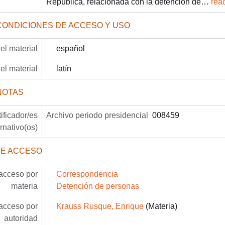
República, relacionada con la detención de
…
rea
CONDICIONES DE ACCESO Y USO
el material
español
el material
latín
NOTAS
tificador/es
Archivo periodo presidencial
008459
ernativo(os)
DE ACCESO
acceso por
Correspondencia
materia
Detención de personas
acceso por
Krauss Rusque, Enrique
(Materia)
autoridad