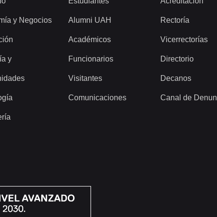
ho
Estudiantes
Acreditación
mía y Negocios
Alumni UAH
Rectoría
ción
Académicos
Vicerrectorías
ía y
Funcionarios
Directorio
idades
Visitantes
Decanos
ogía
Comunicaciones
Canal de Denun
ería