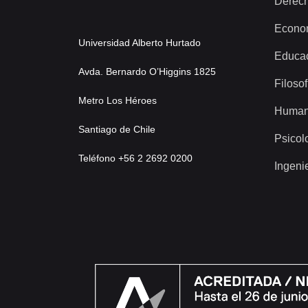
Derec
Econo
Universidad Alberto Hurtado
Educa
Avda. Bernardo O’Higgins 1825
Filosof
Metro Los Héroes
Human
Santiago de Chile
Psicol
Teléfono +56 2 2692 0200
Ingeni