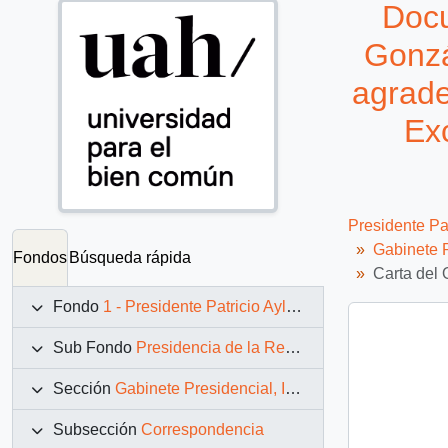
Docu
Gonzá
agrade
Exc
Presidente Pa
Gabinete P
Fondos
Búsqueda rápida
Carta del 
Fondo
1 - Presidente Patricio Aylwin Azócar (1990-1994)
Sub Fondo
Presidencia de la República (11 marzo 1990 – 11 marzo 1994)
Sección
Gabinete Presidencial, Instituciones y Servicios
Subsección
Correspondencia