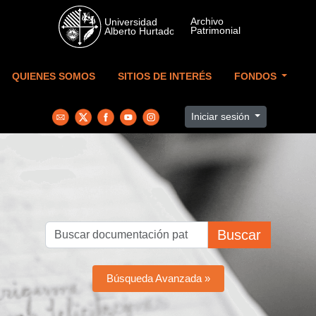
Skip to main content
QUIENES SOMOS
SITIOS DE INTERÉS
FONDOS
Iniciar sesión
Buscar
Búsqueda Avanzada »