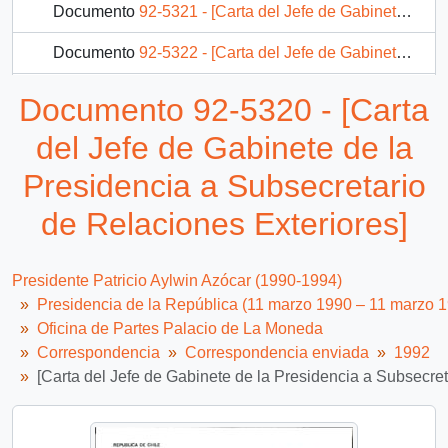
Documento
92-5321 - [Carta del Jefe de Gabinete de la Presidencia a Director de Comisión Especial de Pueblos Indígenas]
Documento
92-5322 - [Carta del Jefe de Gabinete de la Presidencia a Alcalde de Santiago]
Documento
92-5323 - [Carta del Jefe de Gabinete de la Presidencia a Director de DIGEDER]
Documento 92-5320 - [Carta
Documento
92-5324 - [Carta del Jefe de Gabinete de la Presidencia a Director de Comisión Especial de Pueblos Indígenas]
del Jefe de Gabinete de la
368 más...
Presidencia a Subsecretario
de Relaciones Exteriores]
Presidente Patricio Aylwin Azócar (1990-1994)
Presidencia de la República (11 marzo 1990 – 11 marzo 
Oficina de Partes Palacio de La Moneda
Correspondencia
Correspondencia enviada
1992
[Carta del Jefe de Gabinete de la Presidencia a Subsecret