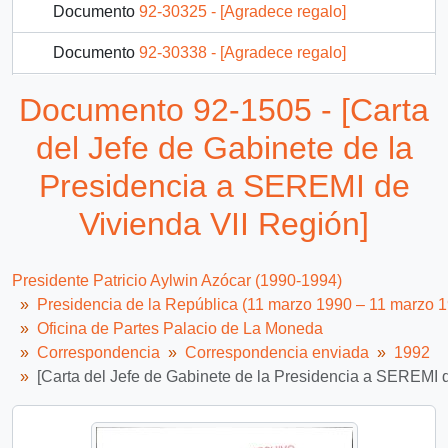
Documento
92-30325 - [Agradece regalo]
Documento
92-30338 - [Agradece regalo]
Documento
92-30339 - [Agradece regalo]
Documento 92-1505 - [Carta
Documento
92-30342 - [Agradece regalo]
del Jefe de Gabinete de la
869 más...
Presidencia a SEREMI de
Vivienda VII Región]
Presidente Patricio Aylwin Azócar (1990-1994)
Presidencia de la República (11 marzo 1990 – 11 marzo 
Oficina de Partes Palacio de La Moneda
Correspondencia
Correspondencia enviada
1992
[Carta del Jefe de Gabinete de la Presidencia a SEREMI 