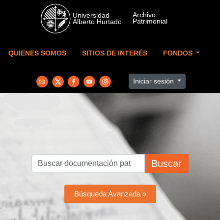
Skip to main content
QUIENES SOMOS
SITIOS DE INTERÉS
FONDOS
Iniciar sesión
Buscar
Búsqueda Avanzada »