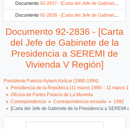
Documento
92-2837 - [Carta del Jefe de Gabinete de la Presidencia a Subsecretario de Salud]
Documento
92-2838 - [Carta del Jefe de Gabinete de la Presidencia a Intendente de la VIII Región]
Documento
92-2839 - [Carta del Jefe de Gabinete de la Presidencia a Director Nacional de INDAP]
Documento 92-2836 - [Carta
Documento
92-2840 - [Carta del Jefe de Gabinete de la Presidencia a Subsecretaria de Justicia]
del Jefe de Gabinete de la
147 más...
Presidencia a SEREMI de
Vivienda V Región]
Presidente Patricio Aylwin Azócar (1990-1994)
Presidencia de la República (11 marzo 1990 – 11 marzo 
Oficina de Partes Palacio de La Moneda
Correspondencia
Correspondencia enviada
1992
[Carta del Jefe de Gabinete de la Presidencia a SEREMI 