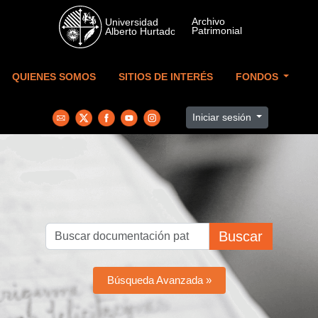
Skip to main content
QUIENES SOMOS
SITIOS DE INTERÉS
FONDOS
Iniciar sesión
Buscar
Búsqueda Avanzada »