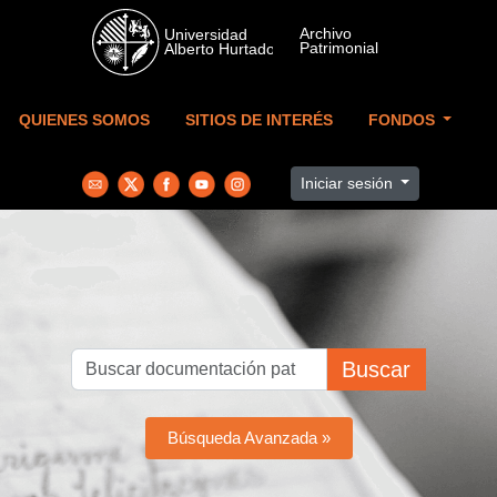
Skip to main content
QUIENES SOMOS
SITIOS DE INTERÉS
FONDOS
Iniciar sesión
Buscar
Búsqueda Avanzada »