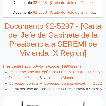
Documento
92-5298 - [Carta del Jefe de Gabinete de la Presidencia a Directora del SERVIU]
Documento
92-5300 - [Carta del Jefe de Gabinete de la Presidencia a Vicepresidente Ejecutivo de CORFO]
Documento
92-5301 - [Carta del Jefe de Gabinete de la Presidencia a Jefe de División Jurídico-Legislativa]
Documento 92-5297 - [Carta
Documento
92-5302 - [Carta del Jefe de Gabinete de la Presidencia a Jefe de División Jurídico-Legislativa]
del Jefe de Gabinete de la
388 más...
Presidencia a SEREMI de
Vivienda IX Región]
Presidente Patricio Aylwin Azócar (1990-1994)
Presidencia de la República (11 marzo 1990 – 11 marzo 
Oficina de Partes Palacio de La Moneda
Correspondencia
Correspondencia enviada
1992
[Carta del Jefe de Gabinete de la Presidencia a SEREMI 