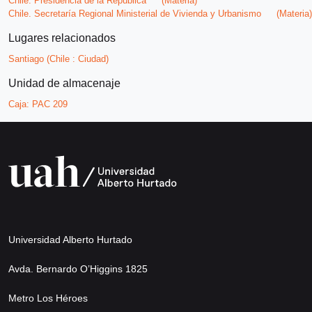
Chile. Presidencia de la República
(Materia)
Chile. Secretaría Regional Ministerial de Vivienda y Urbanismo
(Materia)
Lugares relacionados
Santiago (Chile : Ciudad)
Unidad de almacenaje
Caja:
PAC 209
Universidad Alberto Hurtado
Avda. Bernardo O’Higgins 1825
Metro Los Héroes