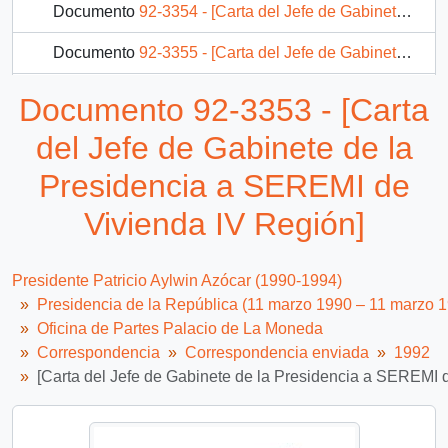
Documento
92-3354 - [Carta del Jefe de Gabinete de la Presidencia a SEREMI de Vivienda II Región]
Documento
92-3355 - [Carta del Jefe de Gabinete de la Presidencia a Subsecretario del Interior]
Documento
92-3356 - [Carta del Jefe de Gabinete de la Presidencia a Secretario Ejecutivo Plan Beca Presidente de la República]
Documento 92-3353 - [Carta
Documento
92-3358 - [Carta del Jefe de Gabinete de la Presidencia a Subsecretaria de Vivienda]
del Jefe de Gabinete de la
739 más...
Presidencia a SEREMI de
Vivienda IV Región]
Presidente Patricio Aylwin Azócar (1990-1994)
Presidencia de la República (11 marzo 1990 – 11 marzo 
Oficina de Partes Palacio de La Moneda
Correspondencia
Correspondencia enviada
1992
[Carta del Jefe de Gabinete de la Presidencia a SEREMI 