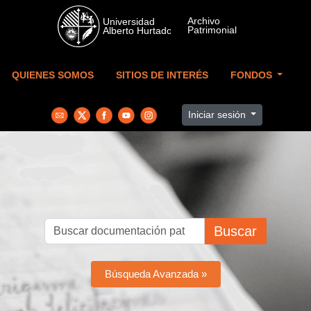
Skip to main content
QUIENES SOMOS
SITIOS DE INTERÉS
FONDOS
Iniciar sesión
Buscar
Búsqueda Avanzada »