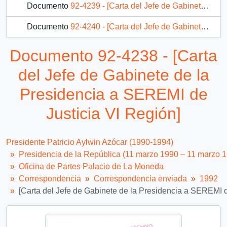
Documento
92-4239 - [Carta del Jefe de Gabinete de la Presidencia a Subsecretario de Educación]
Documento
92-4240 - [Carta del Jefe de Gabinete de la Presidencia a Gobernador Provincial de Arauco]
Documento
92-4241 - [Carta del Jefe de Gabinete de la Presidencia a Gobernador Provincial de Valdivia]
Documento 92-4238 - [Carta
Documento
92-4242 - [Carta del Jefe de Gabinete de la Presidencia a Director Ejecutivo de Agencia de Cooperación Internacional]
del Jefe de Gabinete de la
569 más...
Presidencia a SEREMI de
Justicia VI Región]
Presidente Patricio Aylwin Azócar (1990-1994)
Presidencia de la República (11 marzo 1990 – 11 marzo 
Oficina de Partes Palacio de La Moneda
Correspondencia
Correspondencia enviada
1992
[Carta del Jefe de Gabinete de la Presidencia a SEREMI d