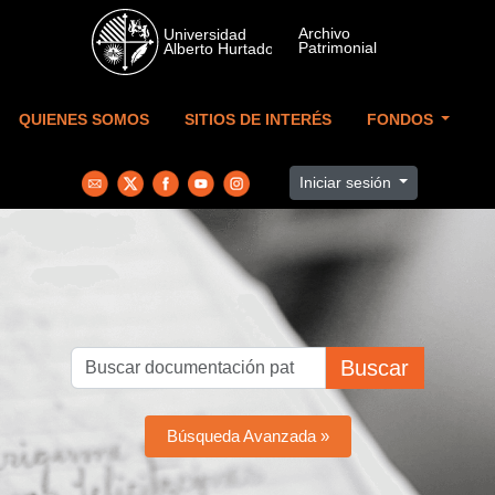
Skip to main content
QUIENES SOMOS
SITIOS DE INTERÉS
FONDOS
Iniciar sesión
Buscar
Búsqueda Avanzada »