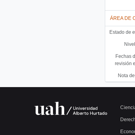
ÁREA DE 
Estado de e
Nivel
Fechas d
revisión 
Nota del
Cienci
Derec
Econo