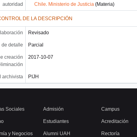
autoridad
Chile. Ministerio de Justicia
(Materia)
CONTROL DE LA DESCRIPCIÓN
laboración
Revisado
 de detalle
Parcial
e creación
2017-10-07
eliminación
 archivista
PIJH
as Sociales
Admisión
Campus
ho
Estudiantes
Acreditación
mía y Negocios
Alumni UAH
Rectoría