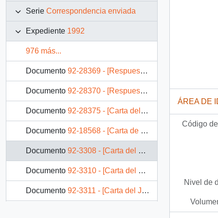
Serie
Correspondencia enviada
Expediente
1992
976 más...
Documento
92-28369 - [Respuesta del Jefe de Gabinete del Ministerio Secretaría General de la Presidencia a solicitud de rehabilitación funcionaria]
Documento
92-28370 - [Respuesta del Jefe de Gabinete del Ministerio Secretaría General de la Presidencia a solicitud de rehabilitación funcionaria]
ÁREA DE 
Documento
92-28375 - [Carta del Presidente Patricio Aylwin a Director de El Mercurio Agustín Edwards Eastman]
Código de 
Documento
92-18568 - [Carta de agradecimiento del Jefe de Gabinete Presidencial dirigida a la Jefa del Departamento de Comunicaciones del Servicio Nacional de la Mujer]
Documento
92-3308 - [Carta del Jefe de Gabinete de la Presidencia a Ministro de Justicia]
Documento
92-3310 - [Carta del Jefe de Gabinete de la Presidencia a Ministro de Vivienda y Urbanismo]
Nivel de 
Documento
92-3311 - [Carta del Jefe de Gabinete de la Presidencia al Presidente del Banco del Estado de Chile]
Volumen
Documento
92-3312 - [Carta del Jefe de Gabinete de la Presidencia a SEREMI de Vivienda Región Metropolitana]