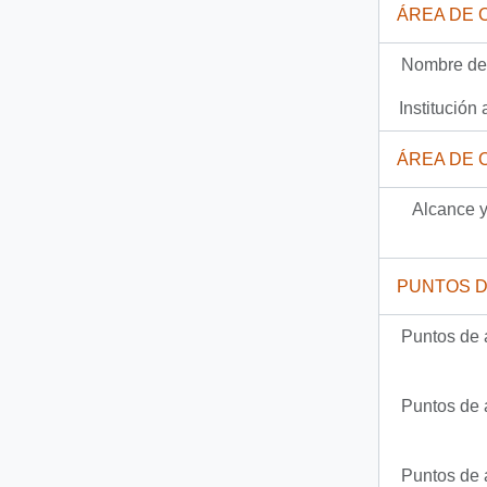
ÁREA DE 
Documento
92-3313 - [Carta del Jefe de Gabinete de la Presidencia a Gobernador Provincial de Petorca]
Nombre del
786 más...
Institución 
ÁREA DE 
Alcance y
PUNTOS 
Puntos de 
Puntos de 
Puntos de 