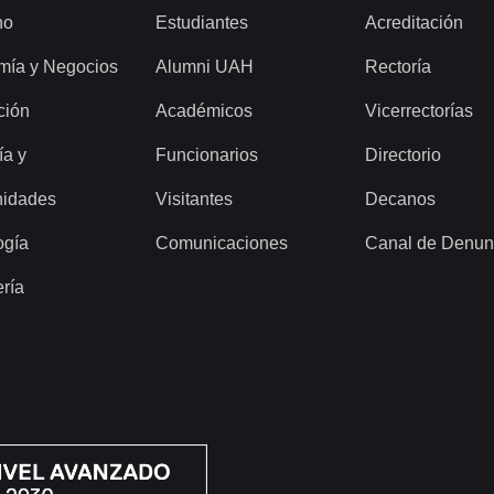
ho
Estudiantes
Acreditación
mía y Negocios
Alumni UAH
Rectoría
ción
Académicos
Vicerrectorías
ía y
Funcionarios
Directorio
idades
Visitantes
Decanos
ogía
Comunicaciones
Canal de Denun
ería