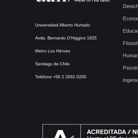
Derec
Econo
Universidad Alberto Hurtado
Educa
Avda. Bernardo O’Higgins 1825
Filosof
Metro Los Héroes
Human
Santiago de Chile
Psicol
Teléfono +56 2 2692 0200
Ingeni