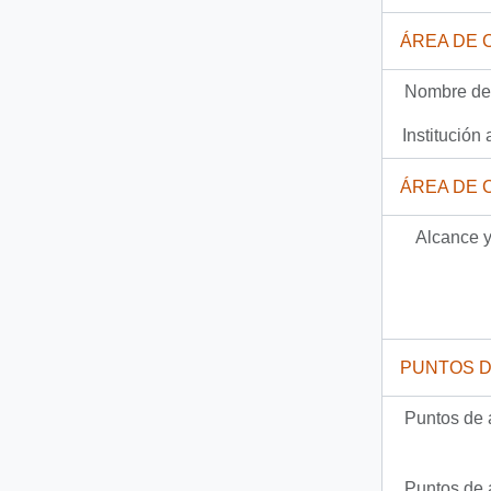
Documento
92-1786 - [Carta del Jefe de Gabinete de la Presidencia a Intendente de la Región Metropolitana]
ÁREA DE 
858 más...
Nombre del
Institución 
ÁREA DE 
Alcance y
PUNTOS 
Puntos de 
Puntos de 