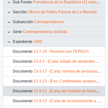
Sub Fondo
Presidencia de la República (11 marzo 1990 – 11 marzo 1994)
Sección
Oficina de Partes Palacio de La Moneda
Subsección
Correspondencia
Serie
Correspondencia recibida
Expediente
1993
Documento
13-7-10 - Reunión con FEPACH
Documento
15-3-2 - [Carta: listado de asistentes a reunión con S.E El Presidente de la República, D. Patricio Aylwin Azócar, de la Casa de Amistad con Cuba ]
Documento
15-3-17 - [Carta: nómina de personas que asistirán a reunión con S . E, del Servicio Nacional de la Mujer ]
Documento
15-3-13 - [Fax: Confirmando asistencia a audiencia con S.E El Presidente de la República, D. Patricio Aylwin Azócar
Documento
15-9-12 - [Carta del Instituto de Meditación Trascendental].
Documento
15-9-13 - [Carta de reconocimiento a la gestión de su Excelencia el Presidente de la República].