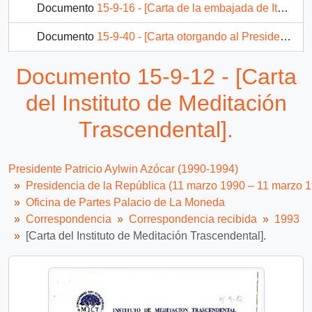
Documento
15-9-16 - [Carta de la embajada de Italia en Santiago].
Documento
15-9-40 - [Carta otorgando al Presidente de la República "EL ESCRIBO de HONOR"].
Documento
17-8-17 - [Carta enviada al Presidente de la República por Carlos Maximiliano Neira Muñoz].
Documento 15-9-12 - [Carta
3204 más...
del Instituto de Meditación
Trascendental].
Presidente Patricio Aylwin Azócar (1990-1994)
Presidencia de la República (11 marzo 1990 – 11 marzo 
Oficina de Partes Palacio de La Moneda
Correspondencia
Correspondencia recibida
1993
[Carta del Instituto de Meditación Trascendental].