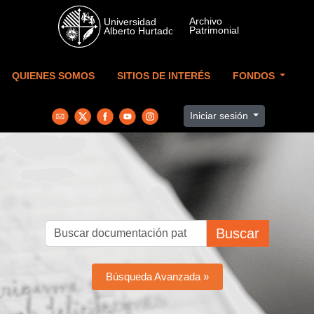
Skip to main content
QUIENES SOMOS
SITIOS DE INTERÉS
FONDOS
Iniciar sesión
Buscar
Búsqueda Avanzada »