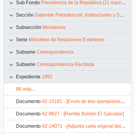
Sub Fondo
Presidencia de la República (11 marzo 1990 – 11 marzo 1994)
Sección
Gabinete Presidencial, Instituciones y Servicios
Subsección
Ministerios
Serie
Ministerio de Relaciones Exteriores
Subserie
Correspondencia
Subserie
Correspondencia Recibida
Expediente
1992
98 más...
Documento
92-15181 - [Envío de tres ejemplares del libro "Platería Mapuche"]
Documento
92-9827 - [Remite Boletín El Salvador]
Documento
92-14071 - [Adjunta carta original del Presidente Fernando Collor de Mello entregando sus saludos con motivo del otorgamiento del Premio "Instituto de las Américas para la Democracia y la Paz]