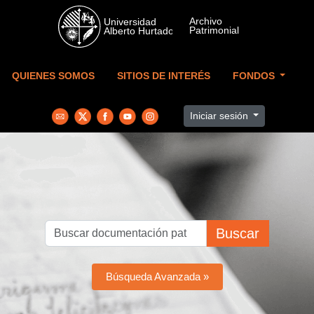
Skip to main content
QUIENES SOMOS
SITIOS DE INTERÉS
FONDOS
Iniciar sesión
Buscar
Búsqueda Avanzada »