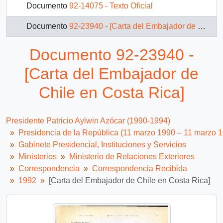
Documento
92-14075 - Texto Oficial
Documento
92-23940 - [Carta del Embajador de Chile en Costa Rica]
Documento
92-24267 - [Visita del Presidente de la Generalidad de Cataluña]
Documento 92-23940 -
Documento
92-14199 - [Memorándum del Embajador de Chile en Alemania dirigido al Director de Contabilidad]
[Carta del Embajador de
Documento
92-26757 - [Carta de Presidente de Rusia Boris Yeltsin al Presidente Patricio Aylwin]
Chile en Costa Rica]
Documento
92-26786 - [Invitación a cena oficial de apertura de los Juegos Olímpicos de Invierno en Austria]
Presidente Patricio Aylwin Azócar (1990-1994)
69 más...
Presidencia de la República (11 marzo 1990 – 11 marzo 
Gabinete Presidencial, Instituciones y Servicios
Ministerios
Ministerio de Relaciones Exteriores
Correspondencia
Correspondencia Recibida
1992
[Carta del Embajador de Chile en Costa Rica]