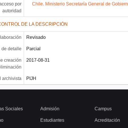
acceso por
Chile. Ministerio Secretaría General de Gobier
autoridad
CONTROL DE LA DESCRIPCIÓN
laboración
Revisado
 de detalle
Parcial
e creación
2017-08-31
eliminación
 archivista
PIJH
as Sociales
Admisión
Campus
ho
Estudiantes
Acreditación