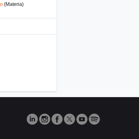
no
(Materia)