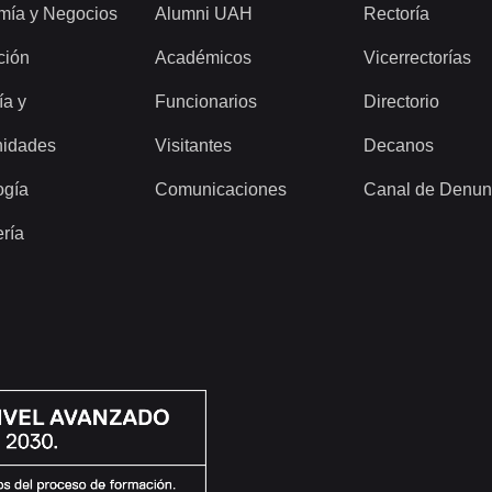
mía y Negocios
Alumni UAH
Rectoría
ción
Académicos
Vicerrectorías
ía y
Funcionarios
Directorio
idades
Visitantes
Decanos
ogía
Comunicaciones
Canal de Denun
ería