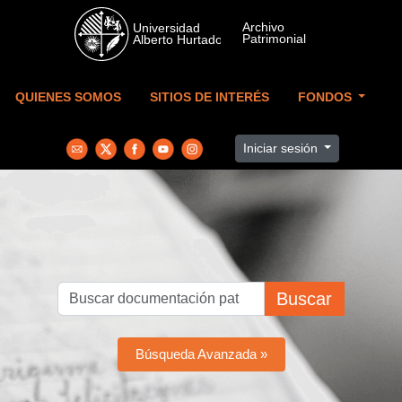
Skip to main content
QUIENES SOMOS
SITIOS DE INTERÉS
FONDOS
Iniciar sesión
Buscar
Búsqueda Avanzada »