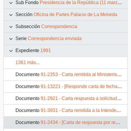
Sub Fondo
Presidencia de la República (11 marzo 1990 – 11 marzo 1994)
Sección
Oficina de Partes Palacio de La Moneda
Subsección
Correspondencia
Serie
Correspondencia enviada
Expediente
1991
1361 más...
Documento
91-2353 - Carta remitida al Ministerio de Justicia, mediante OF. GAB. PRES.
Documento
91-13221 - [Responde carta de fecha 1 de julio en relación a privación de libertad por motivos políticos]
Documento
91-2921 - Carta respuesta a solicitud de ayuda para conseguir la Beca Presidente de la República para una hija.
Documento
91-3931 - Carta remitida a la Intendencia Región Metropolitana, mediante Of. GAB. PRES.
Documento
91-2434 - [Carta de respuesta por remisión de correspondencia enviada al Presidente, redirigiéndola al Ministerio del Trabajo y Previsión Social]