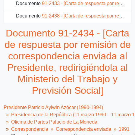
Documento
91-2433 - [Carta de respuesta por remisión de correspondencia enviada al Presidente, dirigiéndola al Ministerio de Vivienda y Urbanismo]
Documento
91-2438 - [Carta de respuesta por remisión de correspondencia enviada al Presidente, redirigiéndola a la Intendencia de la Décima Región de los Lagos]
Documento
91-2439 - [Carta de respuesta por remisión de correspondencia enviada al Presidente, redirigiéndola al Ministerio de Justicia]
Documento 91-2434 - [Carta
Documento
91-2472 - [Carta de respuesta por remisión de correspondencia enviada al Presidente, redirigiéndola al Ministerio de Justicia]
de respuesta por remisión de
827 más...
correspondencia enviada al
Presidente, redirigiéndola al
Ministerio del Trabajo y
Previsión Social]
Presidente Patricio Aylwin Azócar (1990-1994)
Presidencia de la República (11 marzo 1990 – 11 marzo 
Oficina de Partes Palacio de La Moneda
Correspondencia
Correspondencia enviada
1991