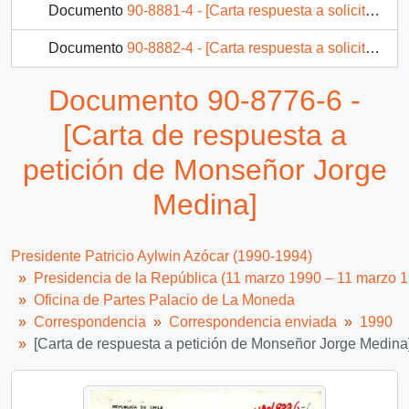
Documento
90-8881-4 - [Carta respuesta a solicitud de audiencia]
Documento
90-8882-4 - [Carta respuesta a solicitud de deudores habitacionales]
Documento
90-8888-4 - [Carta de Agradecimiento a Instituto de Educación Rural]
Documento 90-8776-6 -
Documento
90-8891-4 - [Carta de agradecimiento]
[Carta de respuesta a
1212 más...
petición de Monseñor Jorge
Medina]
Presidente Patricio Aylwin Azócar (1990-1994)
Presidencia de la República (11 marzo 1990 – 11 marzo 
Oficina de Partes Palacio de La Moneda
Correspondencia
Correspondencia enviada
1990
[Carta de respuesta a petición de Monseñor Jorge Medina