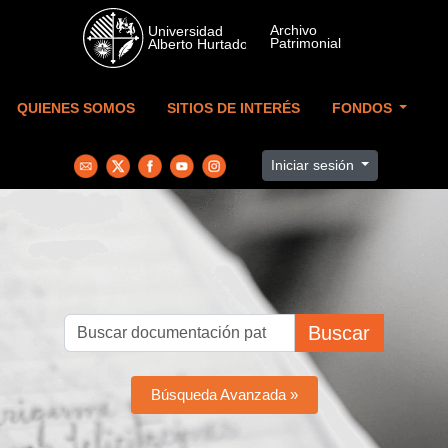
Skip to main content
QUIENES SOMOS
SITIOS DE INTERÉS
FONDOS
Iniciar sesión
Buscar
Búsqueda Avanzada »