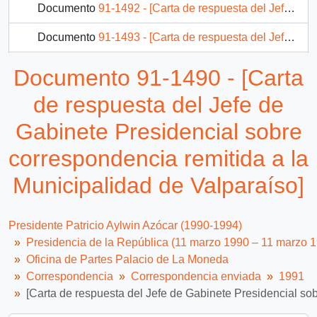
Documento
91-1492 - [Carta de respuesta del Jefe de Gabinete Presidencial al Diputado Víctor Arado]
Documento
91-1493 - [Carta de respuesta del Jefe de Gabinete Presidencial sobre correspondencia remitida al Ministerio de Justicia]
Documento
91-1494 - [Carta de respuesta del Jefe de Gabinete Presidencial sobre correspondencia remitida al Banco del Estado de Chile]
Documento 91-1490 - [Carta
Documento
91-1496 - [Carta de respuesta del Jefe de Gabinete Presidencial sobre correspondencia remitida a la Intendencia Región Metropolitana]
de respuesta del Jefe de
1958 más...
Gabinete Presidencial sobre
correspondencia remitida a la
Municipalidad de Valparaíso]
Presidente Patricio Aylwin Azócar (1990-1994)
Presidencia de la República (11 marzo 1990 – 11 marzo 
Oficina de Partes Palacio de La Moneda
Correspondencia
Correspondencia enviada
1991
[Carta de respuesta del Jefe de Gabinete Presidencial so