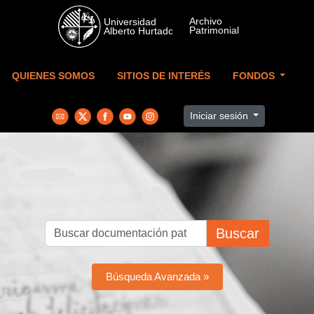
Skip to main content
QUIENES SOMOS
SITIOS DE INTERÉS
FONDOS
Iniciar sesión
Buscar
Búsqueda Avanzada »