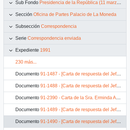
Sub Fondo
Presidencia de la República (11 marzo 1990 – 11 marzo 1994)
Sección
Oficina de Partes Palacio de La Moneda
Subsección
Correspondencia
Serie
Correspondencia enviada
Expediente
1991
230 más...
Documento
91-1487 - [Carta de respuesta del Jefe de Gabinete Presidencial sobre correspondencia remitida al Ministerio de Planificación y Coordinación]
Documento
91-1488 - [Carta de respuesta del Jefe de Gabinete Presidencial sobre correspondencia remitida a la Dirección del Trabajo]
Documento
91-2390 - Carta de la Sra. Erminda Alquinta Muñoz, es remitida al Ministerio de Justicia mediante OF. GAB. PRES. (O)91/409
Documento
91-1489 - [Carta de respuesta del Jefe de Gabinete Presidencial sobre correspondencia remitida al Ministerio de Justicia]
Documento
91-1490 - [Carta de respuesta del Jefe de Gabinete Presidencial sobre correspondencia remitida a la Municipalidad de Valparaíso]