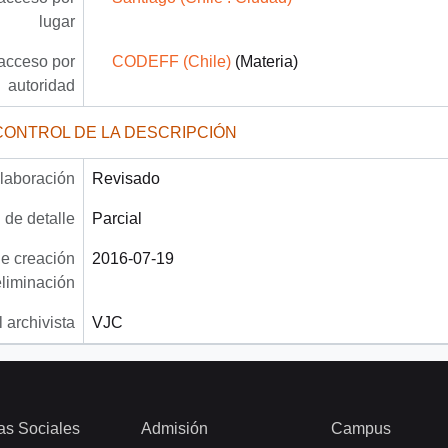
lugar
acceso por
CODEFF (Chile)
(Materia)
autoridad
CONTROL DE LA DESCRIPCIÓN
laboración
Revisado
 de detalle
Parcial
e creación
2016-07-19
eliminación
 archivista
VJC
as Sociales
Admisión
Campus