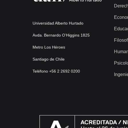
Derec
Econo
Universidad Alberto Hurtado
Educa
Avda. Bernardo O’Higgins 1825
Filosof
Metro Los Héroes
Human
Santiago de Chile
Psicol
Teléfono +56 2 2692 0200
Ingeni