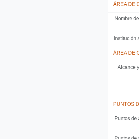
ÁREA DE 
Documento
90-9540-5 - [Carta de Presidencia, dirigida a don Fernando Hales]
Nombre del
2134 más...
Institución 
ÁREA DE 
Alcance y
PUNTOS 
Puntos de 
Puntos de 