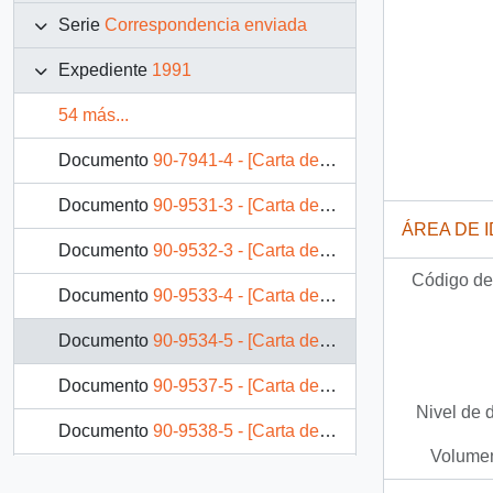
Serie
Correspondencia enviada
Expediente
1991
54 más...
Documento
90-7941-4 - [Carta de Presidencia, dirigida a señor Antonio Cafluta]
Documento
90-9531-3 - [Carta de Presidencia, dirigida a señora Ana Correa]
ÁREA DE 
Documento
90-9532-3 - [Carta de Presidencia, dirigida a don William Awad]
Código de 
Documento
90-9533-4 - [Carta de Presidencia, dirigida a don Paulino Quinsacara]
Documento
90-9534-5 - [Carta de Presidencia, dirigida a señor Hernán Verscheure]
Documento
90-9537-5 - [Carta de Presidente Aylwin, dirigida a don Alonso Rojas]
Nivel de 
Documento
90-9538-5 - [Carta de Presidencia, dirigida a Sra. Blanca Albornoz]
Volumen
Documento
90-9539-5 - [Carta de Presidencia, dirigida a Animadores de Pastoral Familiar]