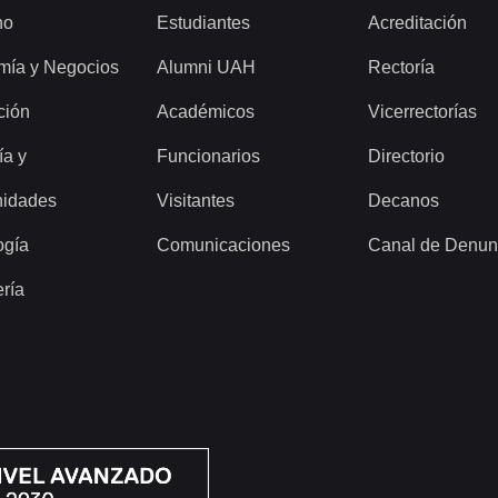
ho
Estudiantes
Acreditación
mía y Negocios
Alumni UAH
Rectoría
ción
Académicos
Vicerrectorías
ía y
Funcionarios
Directorio
idades
Visitantes
Decanos
ogía
Comunicaciones
Canal de Denun
ería