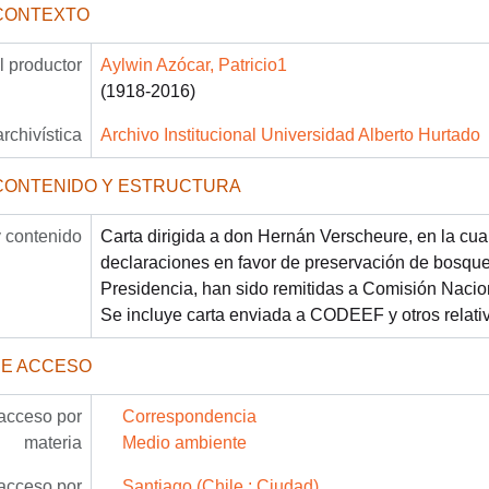
CONTEXTO
 productor
Aylwin Azócar, Patricio1
(1918-2016)
archivística
Archivo Institucional Universidad Alberto Hurtado
CONTENIDO Y ESTRUCTURA
 contenido
Carta dirigida a don Hernán Verscheure, en la cual
declaraciones en favor de preservación de bosque
Presidencia, han sido remitidas a Comisión Nacio
Se incluye carta enviada a CODEEF y otros relati
DE ACCESO
acceso por
Correspondencia
materia
Medio ambiente
acceso por
Santiago (Chile : Ciudad)