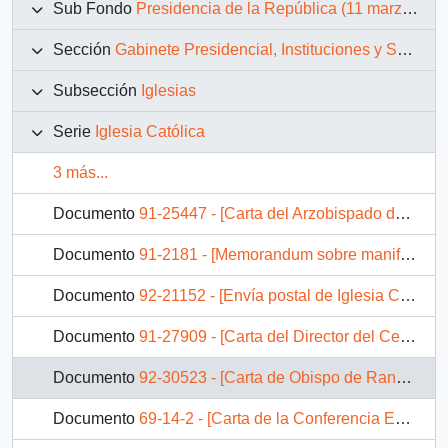
Sub Fondo
Presidencia de la República (11 marzo 1990 – 11 marzo 1994)
Sección
Gabinete Presidencial, Instituciones y Servicios
Subsección
Iglesias
Serie
Iglesia Católica
3 más...
Documento
91-25447 - [Carta del Arzobispado de La Serena dirigida al Jefe de Gabinete Presidencial]
Documento
91-2181 - [Memorandum sobre manifestaciones preocupantes para el año]
Documento
92-21152 - [Envía postal de Iglesia Católica de Los Andes]
Documento
91-27909 - [Carta del Director del Centro Nacional de Comunicación Social del Episcopado dirigida al Jefe de Gabinete Presidencial]
Documento
92-30523 - [Carta de Obispo de Rancagua Jorge Medina]
Documento
69-14-2 - [Carta de la Conferencia Episcopal de Chile dirigida al Ministro del Interior]