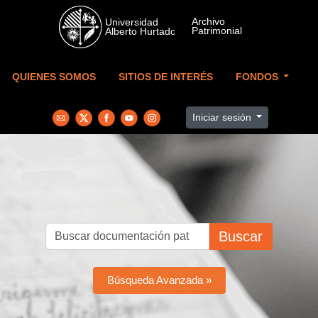
Skip to main content
QUIENES SOMOS
SITIOS DE INTERÉS
FONDOS
Iniciar sesión
Buscar
Búsqueda Avanzada »