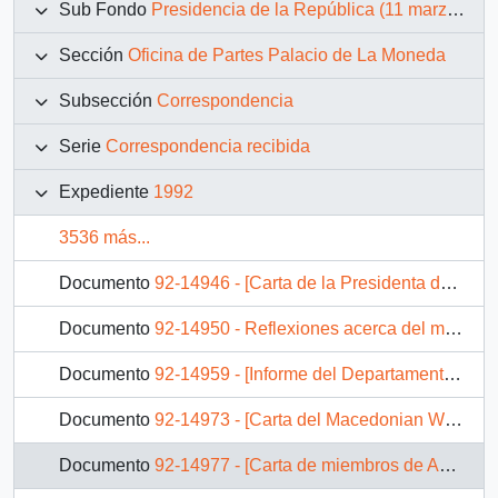
Sub Fondo
Presidencia de la República (11 marzo 1990 – 11 marzo 1994)
Sección
Oficina de Partes Palacio de La Moneda
Subsección
Correspondencia
Serie
Correspondencia recibida
Expediente
1992
3536 más...
Documento
92-14946 - [Carta de la Presidenta de la Junta de Vecinos N° 3 de Santiago Centro dirigida al Presidente Patricio Aylwin, referente a problemática habitacional]
Documento
92-14950 - Reflexiones acerca del momento político palestino
Documento
92-14959 - [Informe del Departamento Jurídico de la Superintendencia de Seguridad Social]
Documento
92-14973 - [Carta del Macedonian World Congress dirigida al Presidente Patricio Aylwin]
Documento
92-14977 - [Carta de miembros de Amnistía Internacional dirigida al Presidente Patricio Aylwin, referente al caso de Nelson Curiñir Lincoqueo]