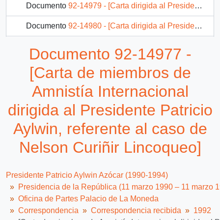
Documento
92-14979 - [Carta dirigida al Presidente Patricio Aylwin, referente a situación judicial del poeta Sergio Piñones Díaz]
Documento
92-14980 - [Carta dirigida al Presidente Patricio Aylwin, referente a caso de Juan Domingo Salvo]
Documento
92-14981 - [Carta dirigida al Presidente Patricio Aylwin, referente a caso de Nelson Curiñir Lincoqueo]
Documento 92-14977 -
Documento
92-14983 - [Carta de miembro de Amnistía Internacional dirigida al Presidente Patricio Aylwin, referente a caso de pena de muerte a Juan Salvo Zuñiga]
[Carta de miembros de
286 más...
Amnistía Internacional
dirigida al Presidente Patricio
Aylwin, referente al caso de
Nelson Curiñir Lincoqueo]
Presidente Patricio Aylwin Azócar (1990-1994)
Presidencia de la República (11 marzo 1990 – 11 marzo 
Oficina de Partes Palacio de La Moneda
Correspondencia
Correspondencia recibida
1992