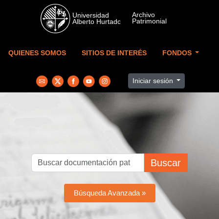
Skip to main content
QUIENES SOMOS
SITIOS DE INTERÉS
FONDOS
Iniciar sesión
Buscar
Búsqueda Avanzada »