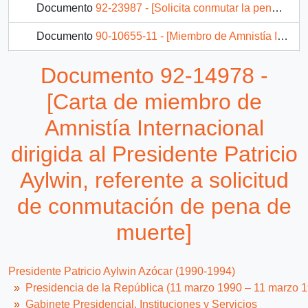
Documento
92-23987 - [Solicita conmutar la pena de muerte de Rafael Escorza]
Documento
90-10655-11 - [Miembro de Amnistía Internacional por la defensa de los detenidos desaparecidos en Chile felicita por la creación de la Comisión de de Verdad y Reconciliación]
Documento
92-6204 - [Carta de miembro de Amnistía Internacional dirigida al Presidente Patricio Aylwin]
Documento 92-14978 -
217 más...
[Carta de miembro de
Amnistía Internacional
dirigida al Presidente Patricio
Aylwin, referente a solicitud
de conmutación de pena de
muerte]
Presidente Patricio Aylwin Azócar (1990-1994)
Presidencia de la República (11 marzo 1990 – 11 marzo 
Gabinete Presidencial, Instituciones y Servicios