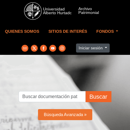
Skip to main content
QUIENES SOMOS
SITIOS DE INTERÉS
FONDOS
Iniciar sesión
Buscar
Búsqueda Avanzada »