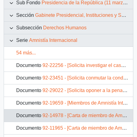
Sub Fondo
Presidencia de la República (11 marzo 1990 – 11 marzo 1994)
Sección
Gabinete Presidencial, Instituciones y Servicios
Subsección
Derechos Humanos
Serie
Amnistía Internacional
54 más...
Documento
92-22256 - [Solicita investigar el caso de Nelson Wladimiro Curiñir]
Documento
92-23451 - [Solicita conmutar la condena de Mauro González Quispe, René Larico Aguilar y Lisbert Fausto Mamani Morales]
Documento
92-29022 - [Solicita oponer a la pena de muerte de Juan Domingo Salvo]
Documento
92-19659 - [Miembros de Amnistía Internacional solicitan investigar la muerte de un mapuche en 1973]
Documento
92-14978 - [Carta de miembro de Amnistía Internacional dirigida al Presidente Patricio Aylwin, referente a solicitud de conmutación de pena de muerte]
Documento
92-11965 - [Carta de miembro de Amnistía Internacional sobre la desaparición de José Llaulén y Juan Cheuquepan]