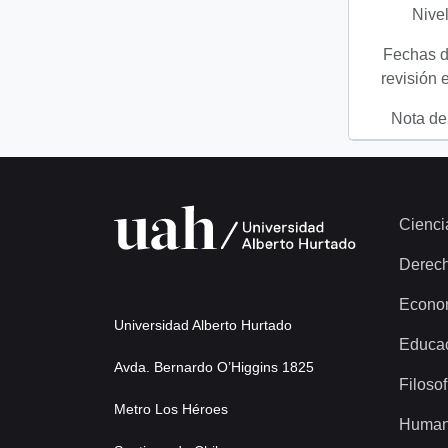
Nivel
Fechas d
revisión 
Nota del
Cienci
Derec
Econo
Universidad Alberto Hurtado
Educa
Avda. Bernardo O’Higgins 1825
Filosof
Metro Los Héroes
Human