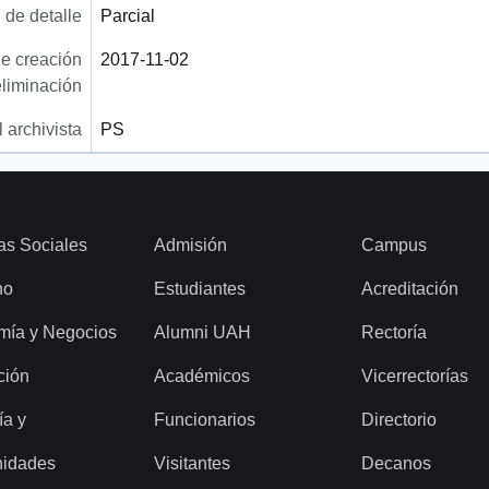
 de detalle
Parcial
e creación
2017-11-02
eliminación
 archivista
PS
as Sociales
Admisión
Campus
ho
Estudiantes
Acreditación
mía y Negocios
Alumni UAH
Rectoría
ción
Académicos
Vicerrectorías
ía y
Funcionarios
Directorio
idades
Visitantes
Decanos