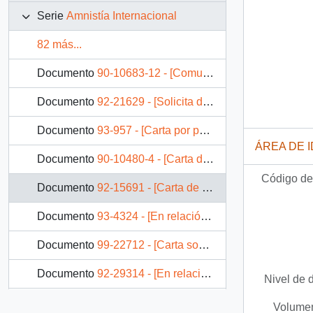
Serie
Amnistía Internacional
82 más...
Documento
90-10683-12 - [Comunica su satisfacción por las reformas de un juicio justo a los presos políticos y la intención de abolir la pena de muerte en Chile]
Documento
92-21629 - [Solicita detener pena de muerte de tres estudiantes peruanos]
Documento
93-957 - [Carta por petición de derogación de Ley de Amnistía de 1978]
ÁREA DE 
Documento
90-10480-4 - [Carta de los miembros de Amnistía Internacional]
Código de 
Documento
92-15691 - [Carta de miembro de Amnistía Internacional dirigida al Presidente Patricio Aylwin, referente a pena de muerte]
Documento
93-4324 - [En relación al caso de Nelson Curiñir]
Documento
99-22712 - [Carta sobre conmutación de pena de muerte]
Documento
92-29314 - [En relación al caso de Nelson Curiñir]
Nivel de 
Documento
92-26343 - [En relación al caso de Alfonso Chanfreau]
Volumen