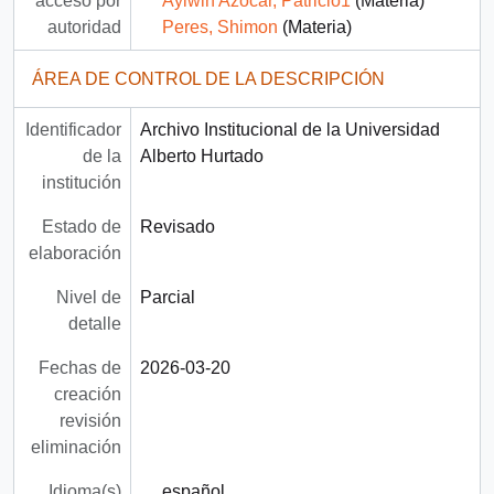
acceso por
Aylwin Azócar, Patricio1
(Materia)
autoridad
Peres, Shimon
(Materia)
ÁREA DE CONTROL DE LA DESCRIPCIÓN
Identificador
Archivo Institucional de la Universidad
de la
Alberto Hurtado
institución
Estado de
Revisado
elaboración
Nivel de
Parcial
detalle
Fechas de
2026-03-20
creación
revisión
eliminación
Idioma(s)
español