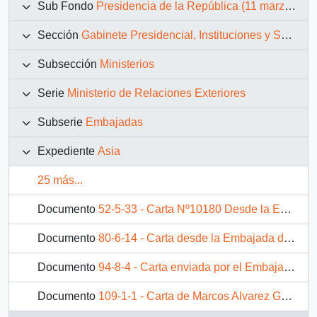
Sub Fondo
Presidencia de la República (11 marzo 1990 – 11 marzo 1994)
Sección
Gabinete Presidencial, Instituciones y Servicios
Subsección
Ministerios
Serie
Ministerio de Relaciones Exteriores
Subserie
Embajadas
Expediente
Asia
25 más...
Documento
52-5-33 - Carta Nº10180 Desde la Embajada de Japón en Chile, de su embajador, sr. Yukihisa Eto, dirigida a Su Excelencia el Presidente de la República de Chile, Don Patricio Aylwin Azócar
Documento
80-6-14 - Carta desde la Embajada de Chile en Japón, de su embajador, sr. Ítalo Zunino Muratori, dirigida a Su Excelencia, señor Don Patricio Aylwin Azócar, Presidente de la República
Documento
94-8-4 - Carta enviada por el Embajador de Israel en Chile, Daniel Mokady, dirigida al Presidente Patricio Aylwin
Documento
109-1-1 - Carta de Marcos Alvarez Garcia, Embajador de Chile en Israel, a Patricio Aylwin Azocar, Presidente de la República, sobre postergación de visita del Canciller Shimon Peres