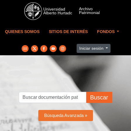
Skip to main content
QUIENES SOMOS
SITIOS DE INTERÉS
FONDOS
Iniciar sesión
Buscar
Búsqueda Avanzada »