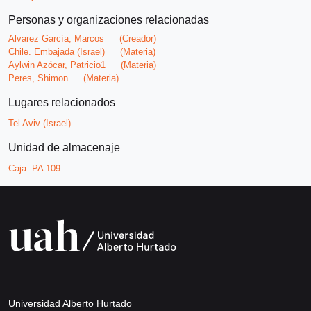
Personas y organizaciones relacionadas
Alvarez García, Marcos
(Creador)
Chile. Embajada (Israel)
(Materia)
Aylwin Azócar, Patricio1
(Materia)
Peres, Shimon
(Materia)
Lugares relacionados
Tel Aviv (Israel)
Unidad de almacenaje
Caja:
PA 109
Universidad Alberto Hurtado