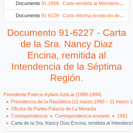
Documento
91-2888 - Carta remitida al Ministerio de Justicia
Documento
91-6229 - Carta informa recepción de documento "Conferencia Latinoamericana de Trabajadores. Deuda externa, ajustes estructurales e integración regional",
Documento
91-2891 - Carta remitida al Ministerio de Vivienda y Urbanismo
Documento 91-6227 - Carta
Documento
91-2892 - Carta remitida al Ministerio de Justicia
de la Sra. Nancy Diaz
1736 más...
Encina, remitida al
Intendencia de la Séptima
Región.
Presidente Patricio Aylwin Azócar (1990-1994)
Presidencia de la República (11 marzo 1990 – 11 marzo 
Oficina de Partes Palacio de La Moneda
Correspondencia
Correspondencia enviada
1991
Carta de la Sra. Nancy Diaz Encina, remitida al Intendenc