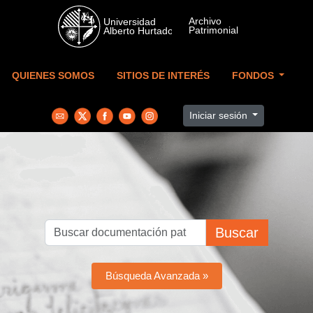
Skip to main content
QUIENES SOMOS
SITIOS DE INTERÉS
FONDOS
Iniciar sesión
Buscar
Búsqueda Avanzada »