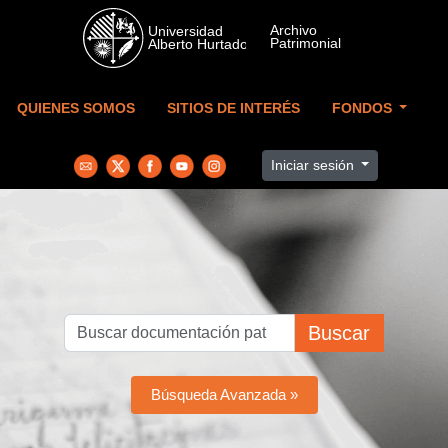
Skip to main content
QUIENES SOMOS
SITIOS DE INTERÉS
FONDOS
Iniciar sesión
Buscar
Búsqueda Avanzada »