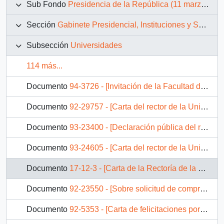
Sub Fondo
Presidencia de la República (11 marzo 1990 – 11 marzo 1994)
Sección
Gabinete Presidencial, Instituciones y Servicios
Subsección
Universidades
114 más...
Documento
94-3726 - [Invitación de la Facultad de Ciencias Jurídicas de la Universidad Diego Portales a lanzamiento de libro]
Documento
92-29757 - [Carta del rector de la Universidad de Santiago refiriéndose a su participación en la comitiva de la gira presidencial a Asia y México]
Documento
93-23400 - [Declaración pública del rector de la Universidad de Valparaíso mediante la cual apoya el proyecto que posibilita el acceso por la parte sur de la ciudad]
Documento
93-24605 - [Carta del rector de la Universidad del Bío Bío dirigida al Presidente Patricio Aylwin referente a invitación para inaugurar nuevos edificios en la casa de estudios]
Documento
17-12-3 - [Carta de la Rectoría de la Universidad Católica de Valparaíso]
Documento
92-23550 - [Sobre solicitud de compra de terreno Antumapu]
Documento
92-5353 - [Carta de felicitaciones por cumplirse dos años de Gobierno]