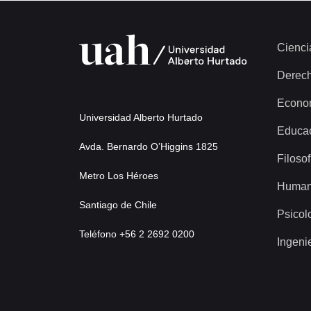
Cienci
Derec
Econo
Universidad Alberto Hurtado
Educa
Avda. Bernardo O’Higgins 1825
Filosof
Metro Los Héroes
Human
Santiago de Chile
Psicol
Teléfono +56 2 2692 0200
Ingeni