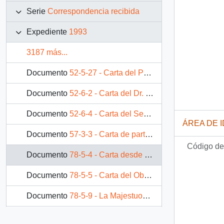
Serie
Correspondencia recibida
Expediente
1993
3187 más...
Documento
52-5-27 - Carta del Presidente Electo de Honduras Señor Carlos Roberto Reina, dirigida al Excelentísimo Señor Patricio Aylwin Azócar, Presidente de Chile
Documento
52-6-2 - Carta del Dr. Mahathir Bin Mohamad [Primer Ministro de Malasia] dirigida a Su Excelencia, El Presidente de la República, don Patricio Aylwin Azócar
Documento
52-6-4 - Carta del Señor Carlos Salinas de Gortari, Presidente Constitucional de los Estados Unidos Mexicanos, dirigida al Excelentísimo Sr. Patricio Aylwin Azócar
ÁREA DE 
Documento
57-3-3 - Carta de parte del Emir de Kuwait, Jaber AlAhmed AlSabah, dirigida a su Excelencia el Presidente de la República, Patricio Aylwin Azócar,
Código de 
Documento
78-5-4 - Carta desde la Oficina del Primer Ministro de Japón, del sr. Kiichi Miyazawa, dirigida al Excelentísimo Señor Patricio Aylwin Azócar, Presidente de la República de Chile
Documento
78-5-5 - Carta del Obispo de la Diócesis de San Ambrosio de Linares, sr. Carlos Camus Larenas, dirigida al Señor Patricio Aylwin Azócar, Presidente de la República de Chile
Documento
78-5-9 - La Majestuosa Presencia de la Democracia en la Cordillera Andina
Documento
78-5-10 - Nota del sr. Roberto Dávila Díaz, Ministro de la Corte Suprema de Justicia, dirigida al Presidente de la República, Patricio Aylwin