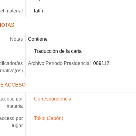
el material
latín
NOTAS
Notas
Contiene
Traducción de la carta
tificador/es
Archivo Período Presidencial
009112
ernativo(os)
DE ACCESO
acceso por
Correspondencia
materia
acceso por
Tokio (Japón)
lugar