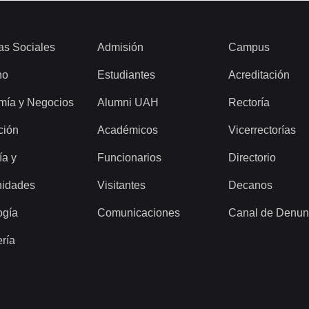
as Sociales
Admisión
Campus
ho
Estudiantes
Acreditación
mía y Negocios
Alumni UAH
Rectoría
ción
Académicos
Vicerrectorías
ía y
Funcionarios
Directorio
idades
Visitantes
Decanos
ogía
Comunicaciones
Canal de Denun
ería