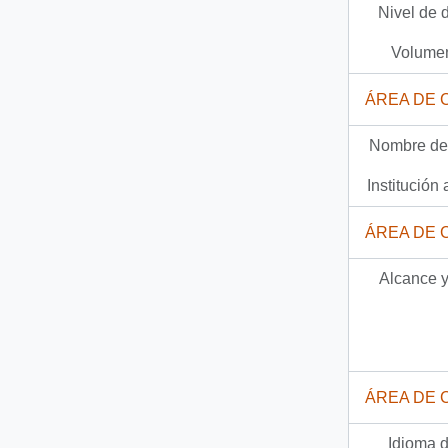
Nivel de 
Documento
78-5-13 - Carta de Michiko dirigida al Presidente Aylwin
Volumen
17 más...
ÁREA DE 
Nombre del
Institución 
ÁREA DE 
Alcance y
ÁREA DE 
Idioma d