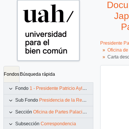
Docum
Jap
P
Presidente Pa
Oficina d
Carta desd
Fondos
Búsqueda rápida
Fondo
1 - Presidente Patricio Aylwin Azócar (1990-1994)
Sub Fondo
Presidencia de la República (11 marzo 1990 – 11 marzo 1994)
Sección
Oficina de Partes Palacio de La Moneda
Subsección
Correspondencia