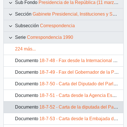
Sub Fondo
Presidencia de la República (11 marzo 1990 – 11 marzo 1994)
Sección
Gabinete Presidencial, Instituciones y Servicios
Subsección
Correspondencia
Serie
Correspondencia 1990
224 más...
Documento
18-7-48 - Fax desde la Internacional Demócrata Cristiana, del sr. Konrad Sieniewicz, dirigido a Monsieur Patricio Aylwin Azócar, Président de la République
Documento
18-7-49 - Fax del Gobernador de la Provincia de Salta, Argentina, del sr. Hernán Cornejo, dirigido al sr. Presidente Electo de la República de Chile, Dn. Patricio Aylwin Azócar
Documento
18-7-50 - Carta del Diputado del Parlamento Europeo, sr. Carlos Robles Piquer, dirigida a la sra. Dña. Amelia Huerta
Documento
18-7-51 - Carta desde la Agencia Española de Cooperación Internacional, del asesor de Cine, Video y TV. del Instituto de Cooperación Iberoamericana, sr. Alberto García Ferrer
Documento
18-7-52 - Carta de la diputada del Parlamento Europeo, sra. Concepció Ferrer i Casals, dirigida al Excmo. Sr. D. Patricio Aylwin PDC de Chile
Documento
18-7-53 - Carta desde la Embajada de Venezuela en Chile, del embajador, sr. Ignacio Arcaya, dirigida al Señor Don Patricio Aylwin Presidente de la República de Chile