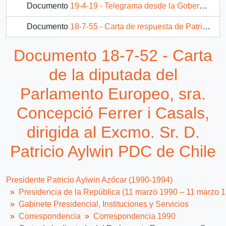
Documento
19-4-19 - Telegrama desde la Gobernación de Cauquenes, del sr. Patricio Hurtado, dirigido a Patricio Aylwin Azócar
Documento
18-7-55 - Carta de respuesta de Patrick Kessel al Presidente de la República de Chile, Patricio Aylwin Azócar, disculpándose por no poder asistir a su ceremonia de asunción presidencial, pero agradeciéndole y felicitándolo por su presidencia
Documento
19-2-23 - Carta del Consejo Regional Magallanes de C.T.G.A.CH. al Secretario Ministerial del Trabajo, Pedro Muñoz, haciéndole llegar por escrito algunas anormalidades en su sector
Documento 18-7-52 - Carta
125 más...
de la diputada del
Parlamento Europeo, sra.
Concepció Ferrer i Casals,
dirigida al Excmo. Sr. D.
Patricio Aylwin PDC de Chile
Presidente Patricio Aylwin Azócar (1990-1994)
Presidencia de la República (11 marzo 1990 – 11 marzo 
Gabinete Presidencial, Instituciones y Servicios
Correspondencia
Correspondencia 1990