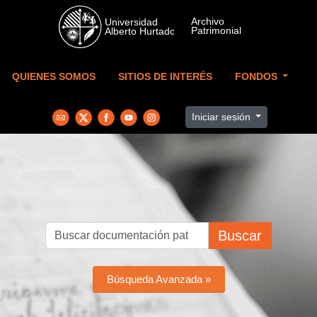
Skip to main content
QUIENES SOMOS
SITIOS DE INTERÉS
FONDOS
Iniciar sesión
Buscar
Búsqueda Avanzada »