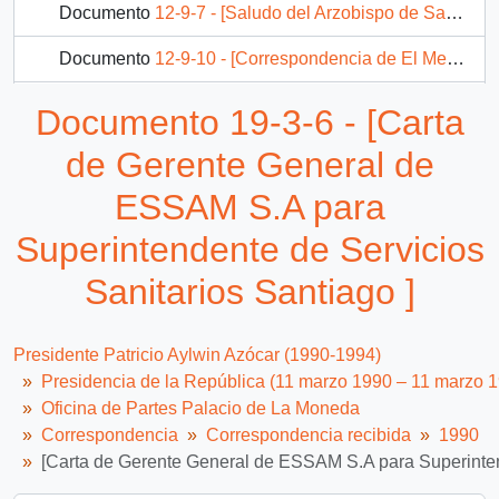
Documento
12-9-7 - [Saludo del Arzobispo de Santiago]
Documento
12-9-10 - [Correspondencia de El Mercurio de Valparaíso]
Documento
12-10-6 - [Carta de Estela Rozas de Rojo]
Documento 19-3-6 - [Carta
Documento
12-10-7 - [Carta de la Presidenta de Haití]
de Gerente General de
935 más...
ESSAM S.A para
Superintendente de Servicios
Sanitarios Santiago ]
Presidente Patricio Aylwin Azócar (1990-1994)
Presidencia de la República (11 marzo 1990 – 11 marzo 
Oficina de Partes Palacio de La Moneda
Correspondencia
Correspondencia recibida
1990
[Carta de Gerente General de ESSAM S.A para Superintend