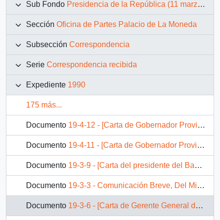
Sub Fondo
Presidencia de la República (11 marzo 1990 – 11 marzo 1994)
Sección
Oficina de Partes Palacio de La Moneda
Subsección
Correspondencia
Serie
Correspondencia recibida
Expediente
1990
175 más...
Documento
19-4-12 - [Carta de Gobernador Provincial de Talca, para S.E El Presidente de la República]
Documento
19-4-11 - [Carta de Gobernador Provincial de Talca, para S.E El Presidente de la República, 12 junio 1990 ]
Documento
19-3-9 - [Carta del presidente del Banco del Estado de Chile a para S.E El Presidente de la República ]
Documento
19-3-3 - Comunicación Breve, Del Ministerio de Vivienda y Urbanismo
Documento
19-3-6 - [Carta de Gerente General de ESSAM S.A para Superintendente de Servicios Sanitarios Santiago ]