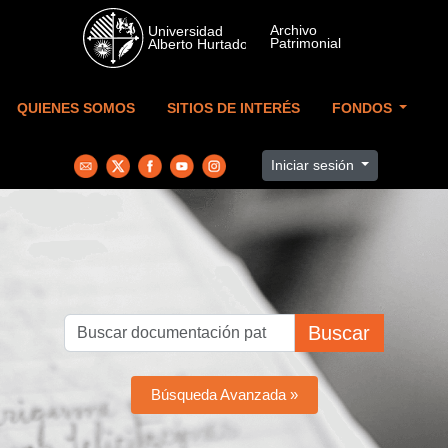
Skip to main content
QUIENES SOMOS
SITIOS DE INTERÉS
FONDOS
Iniciar sesión
Buscar
Búsqueda Avanzada »