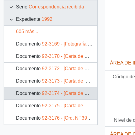
Serie
Correspondencia recibida
Expediente
1992
605 más...
Documento
92-3169 - [Fotografía semanas musicales frutillar]
Documento
92-3170 - [Carta de Directora de La Ligues des Droits dirigida a Presidencia]
ÁREA DE 
Documento
92-3172 - [Carta de Wild Campaign dirigida a Presidencia]
Código de 
Documento
92-3173 - [Carta de Intendente del Maule sobre solicitud de ayuda social]
Documento
92-3174 - [Carta de Departamento de Pensiones de Gracia sobre solicitud de pensión]
Documento
92-3175 - [Carta de Departamento de Pensión de Gracia]
Documento
92-3176 - [Ord. N° 392 de Subsecretario de Justicia]
Nivel de 
Documento
92-3178 - [Carta de Intitutional Investor dirigida a Presidencia]
ÁREA DE 