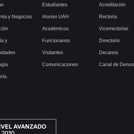
ho
Estudiantes
Acreditación
mía y Negocios
Alumni UAH
Rectoría
ción
Académicos
Vicerrectorías
ía y
Funcionarios
Directorio
idades
Visitantes
Decanos
ogía
Comunicaciones
Canal de Denun
ería