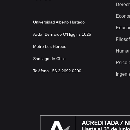
Derec
Econo
Universidad Alberto Hurtado
Educa
Avda. Bernardo O’Higgins 1825
Filosof
Metro Los Héroes
Human
Santiago de Chile
Psicol
Teléfono +56 2 2692 0200
Ingeni