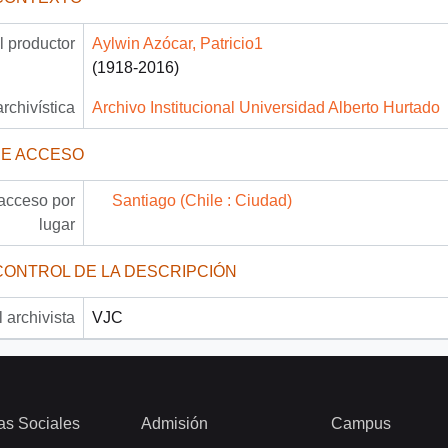
 productor
Aylwin Azócar, Patricio1
(1918-2016)
archivística
Archivo Institucional Universidad Alberto Hurtado
DE ACCESO
acceso por
Santiago (Chile : Ciudad)
lugar
CONTROL DE LA DESCRIPCIÓN
 archivista
VJC
as Sociales
Admisión
Campus