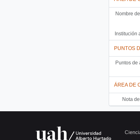
Documento
92-3179 - [Carta de agrupación juvenil de Zaragoza expresando preocupación por huelga de hambre de presos]
Nombre del
3217 más...
Institución 
PUNTOS 
Puntos de 
ÁREA DE 
Nota del
Cienci