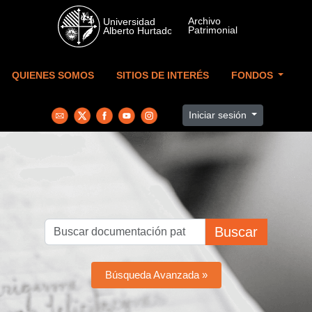
Skip to main content
QUIENES SOMOS
SITIOS DE INTERÉS
FONDOS
Iniciar sesión
Buscar
Búsqueda Avanzada »