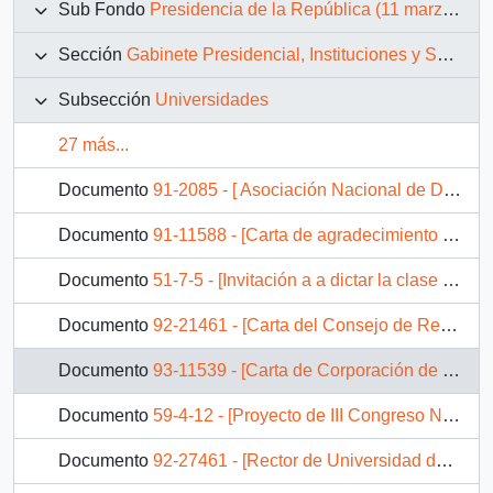
Sub Fondo
Presidencia de la República (11 marzo 1990 – 11 marzo 1994)
Sección
Gabinete Presidencial, Instituciones y Servicios
Subsección
Universidades
27 más...
Documento
91-2085 - [ Asociación Nacional de Deudores del Crédito Fiscal Universitario solicita solución respecto de deudas universitarias]
Documento
91-11588 - [Carta de agradecimiento por remoción de cargo a rectora de la Universidad de Playa Ancha de Ciencias de la Educación]
Documento
51-7-5 - [Invitación a a dictar la clase inaugural en la ceremonia oficial de iniciación de IX Jornada de Historia de Chile a celebrarse en La Serena].
Documento
92-21461 - [Carta del Consejo de Rectores de Universidades Chilenas]
Documento
93-11539 - [Carta de Corporación de Promoción Universitaria]
Documento
59-4-12 - [Proyecto de III Congreso Nacional de Estudiantes de Ciencias Biológicas de Chile y Medio Ambiente]
Documento
92-27461 - [Rector de Universidad de Concepción expone proyecto e invita a acto publico de entrega de conclusiones]