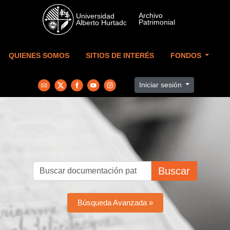
Skip to main content
QUIENES SOMOS
SITIOS DE INTERÉS
FONDOS
Iniciar sesión
Buscar
Búsqueda Avanzada »