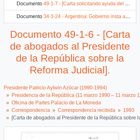
Documento
49-1-7 - [Carta solicitando ayuda del Presidente de la República para disponer el nombramiento en favor de Emilio González Naranjo, como Receptor en el Juzgado de Letras de la ciudad de Curicó].
Documento
34-3-24 - Argentina: Gobierno insta a agricultores a buscar nuevas tecnologías.
Documento
34-4-5 - [Correspondencia en relación a visita a Nueva Zelanda y Venezuela]
Documento 49-1-6 - [Carta
Documento
34-4-7 - [Carta de Bienvenida LAN]
de abogados al Presidente
3069 más...
de la República sobre la
Reforma Judicial].
Presidente Patricio Aylwin Azócar (1990-1994)
Presidencia de la República (11 marzo 1990 – 11 marzo 
Oficina de Partes Palacio de La Moneda
Correspondencia
Correspondencia recibida
1993
[Carta de abogados al Presidente de la República sobre la