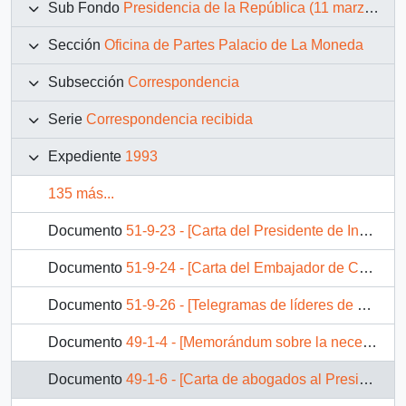
Sub Fondo
Presidencia de la República (11 marzo 1990 – 11 marzo 1994)
Sección
Oficina de Partes Palacio de La Moneda
Subsección
Correspondencia
Serie
Correspondencia recibida
Expediente
1993
135 más...
Documento
51-9-23 - [Carta del Presidente de India, Shankar Dayal Sharma al Presidente Patricio Aylwin]
Documento
51-9-24 - [Carta del Embajador de Chile en Venezuela, Aniceto Rodríguez al Presidente Patricio Aylwin]
Documento
51-9-26 - [Telegramas de líderes de Medio Oriente]
Documento
49-1-4 - [Memorándum sobre la necesidad de fondos adicionales para terminación de la Sección Especial del Centro de Detención Preventiva Santiago-Su].
Documento
49-1-6 - [Carta de abogados al Presidente de la República sobre la Reforma Judicial].