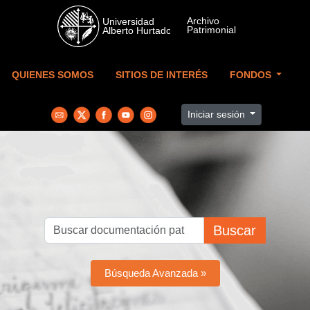
Skip to main content
QUIENES SOMOS
SITIOS DE INTERÉS
FONDOS
Iniciar sesión
Buscar
Búsqueda Avanzada »