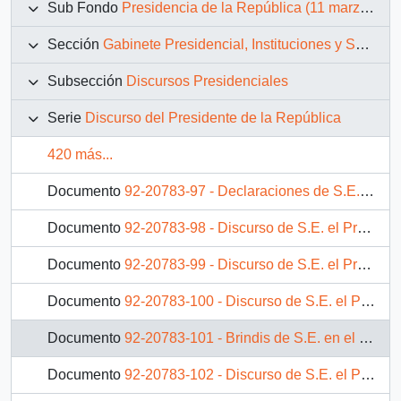
Sub Fondo
Presidencia de la República (11 marzo 1990 – 11 marzo 1994)
Sección
Gabinete Presidencial, Instituciones y Servicios
Subsección
Discursos Presidenciales
Serie
Discurso del Presidente de la República
420 más...
Documento
92-20783-97 - Declaraciones de S.E. el Presidente de la República, don Patricio Aylwin Azócar, en reunión con comunidad de Constitución
Documento
92-20783-98 - Discurso de S.E. el Presidente de la República, don Patricio Aylwin Azócar, en encuentro con dirigentes campesinos de Longaví
Documento
92-20783-99 - Discurso de S.E. el Presidente de la República, don Patricio Aylwin Azócar, en reunión con la comunidad de San Javier
Documento
92-20783-100 - Discurso de S.E. el Presidente de la República, don Patricio Aylwin Azócar, en reunión con la comunidad de Linares
Documento
92-20783-101 - Brindis de S.E. en el almuerzo ofrecido por el Gobierno del Presidente español en el Palacio de la Moncloa
Documento
92-20783-102 - Discurso de S.E. el Presidente de la República, don Patricio Aylwin Azócar, en cena ofrecida por Reyes de España