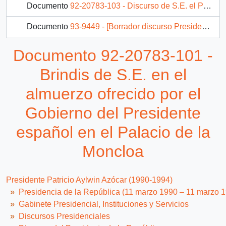
Documento
92-20783-103 - Discurso de S.E. el Presidente de la República, don Patricio Aylwin Azócar, en ceremonia de entrega de anteproyecto de Ley de Integración Social de Discapacitados
Documento
93-9449 - [Borrador discurso Presidente Aylwin en 8° Congreso Mundial de Productividad en Suecia]
Documento
93-19160 - Bases para el Discurso del Presidente de la República en la Convención de Magistrados de Concepción
Documento 92-20783-101 -
78 más...
Brindis de S.E. en el
almuerzo ofrecido por el
Gobierno del Presidente
español en el Palacio de la
Moncloa
Presidente Patricio Aylwin Azócar (1990-1994)
Presidencia de la República (11 marzo 1990 – 11 marzo 
Gabinete Presidencial, Instituciones y Servicios
Discursos Presidenciales