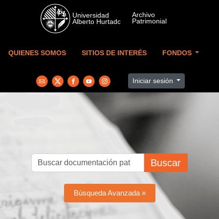
Skip to main content
QUIENES SOMOS
SITIOS DE INTERÉS
FONDOS
Iniciar sesión
Buscar
Búsqueda Avanzada »