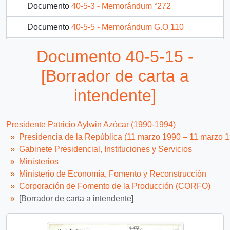
Documento
40-5-3 - Memorándum °272
Documento
40-5-5 - Memorándum G.O 110
Documento
40-5-6 - Contrato de trabajo
Documento 40-5-15 -
Documento
40-5-7 - [Carta de ESSAN a COMPIN]
[Borrador de carta a
36 más...
intendente]
Presidente Patricio Aylwin Azócar (1990-1994)
Presidencia de la República (11 marzo 1990 – 11 marzo 
Gabinete Presidencial, Instituciones y Servicios
Ministerios
Ministerio de Economía, Fomento y Reconstrucción
Corporación de Fomento de la Producción (CORFO)
[Borrador de carta a intendente]