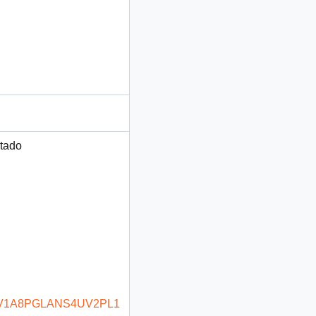
rtado
7RHV1A8PGLANS4UV2PL1