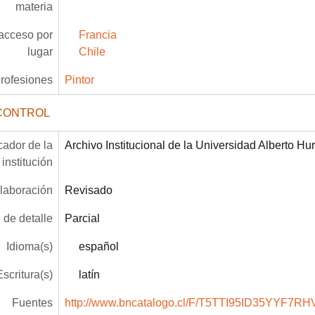
materia
acceso por
Francia
lugar
Chile
rofesiones
Pintor
CONTROL
icador de la
Archivo Institucional de la Universidad Alberto Hu
institución
laboración
Revisado
 de detalle
Parcial
Idioma(s)
español
Escritura(s)
latín
Fuentes
http://www.bncatalogo.cl/F/T5TTI95ID35YYF