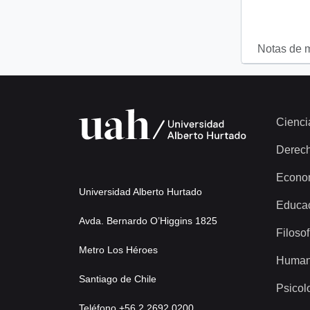
Notas de 
Cienci
Derec
Econo
Universidad Alberto Hurtado
Educa
Avda. Bernardo O’Higgins 1825
Filosof
Metro Los Héroes
Human
Santiago de Chile
Psicol
Teléfono +56 2 2692 0200