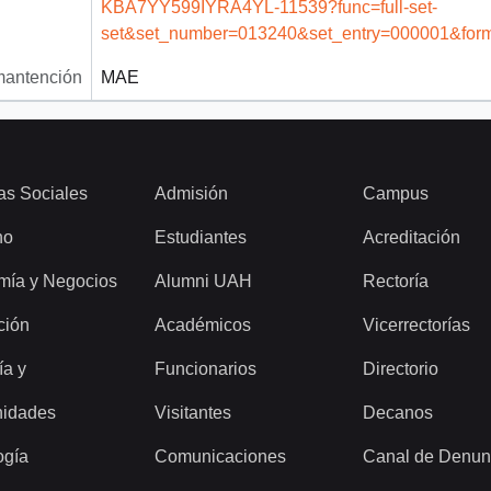
KBA7YY599IYRA4YL-11539?func=full-set-
set&set_number=013240&set_entry=000001&for
mantención
MAE
as Sociales
Admisión
Campus
ho
Estudiantes
Acreditación
mía y Negocios
Alumni UAH
Rectoría
ción
Académicos
Vicerrectorías
ía y
Funcionarios
Directorio
idades
Visitantes
Decanos
ogía
Comunicaciones
Canal de Denun