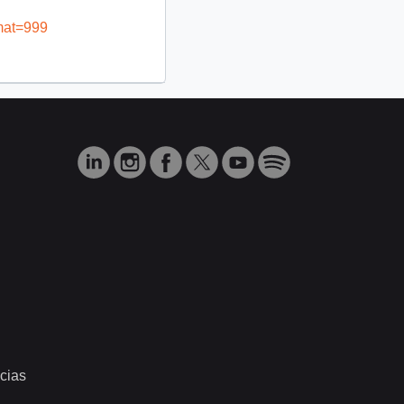
mat=999
cias