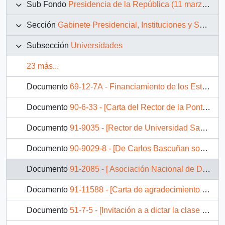
Sub Fondo
Presidencia de la República (11 marzo 1990 – 11 marzo 1994)
Sección
Gabinete Presidencial, Instituciones y Servicios
Subsección
Universidades
23 más...
Documento
69-12-7A - Financiamiento de los Estudiantes Universitarios - Documento de trabajo preparado por la comisión ampliada del Consejo de Rectores.
Documento
90-6-33 - [Carta del Rector de la Pontificia Universidad Católica de Chile]
Documento
91-9035 - [Rector de Universidad Santo Tomás, expone planteamientos en relación con los aportes estatales a la educación superior]
Documento
90-9029-8 - [De Carlos Bascuñan sobre Universidad Arturo Prat ]
Documento
91-2085 - [ Asociación Nacional de Deudores del Crédito Fiscal Universitario solicita solución respecto de deudas universitarias]
Documento
91-11588 - [Carta de agradecimiento por remoción de cargo a rectora de la Universidad de Playa Ancha de Ciencias de la Educación]
Documento
51-7-5 - [Invitación a a dictar la clase inaugural en la ceremonia oficial de iniciación de IX Jornada de Historia de Chile a celebrarse en La Serena].