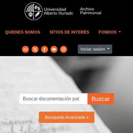
Skip to main content
QUIENES SOMOS
SITIOS DE INTERÉS
FONDOS
Iniciar sesión
Buscar
Búsqueda Avanzada »