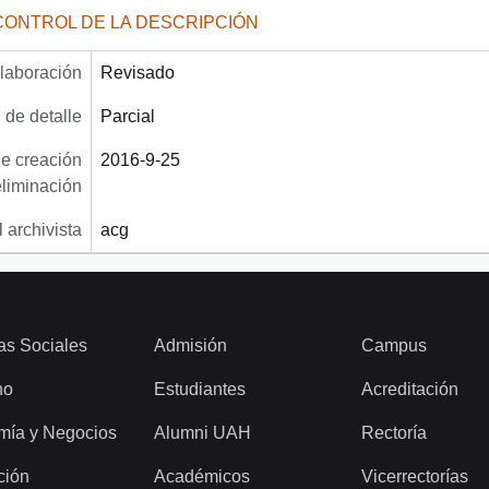
CONTROL DE LA DESCRIPCIÓN
laboración
Revisado
 de detalle
Parcial
e creación
2016-9-25
eliminación
 archivista
acg
as Sociales
Admisión
Campus
ho
Estudiantes
Acreditación
mía y Negocios
Alumni UAH
Rectoría
ción
Académicos
Vicerrectorías