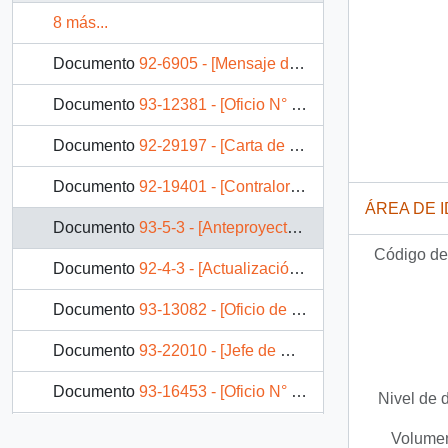
8 más...
Documento
92-6905 - [Mensaje de la División de Contabilidad de la Contraloría General de la República dirigido a la Dirección Administrativa]
Documento
93-12381 - [Oficio N° 015104 de la Contraloría General de la República]
Documento
92-29197 - [Carta de División de Continuidad de la Contraloría General de la República]
Documento
92-19401 - [Contraloria General de la República, remite copia de póliza de fianza]
ÁREA DE 
Documento
93-5-3 - [Anteproyecto de la ley orgánica constitucional de la Contraloría General de la República]
Código de 
Documento
92-4-3 - [Actualización de anteproyecto de ley relativo a la planta y remuneraciones del personal de la Contraloría General]
Documento
93-13082 - [Oficio de Contraloría General de la República]
Documento
93-22010 - [Jefe de Oficina de Finanzas Contraloria General de la República, remite factura]
Documento
93-16453 - [Oficio N° 1008 de la Contraloría General de la República]
Nivel de 
31 más...
Volumen