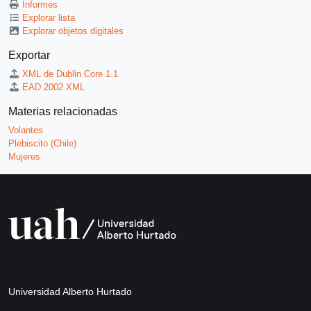
Informes
Explorar lista
Explorar objetos digitales
Exportar
XML de Dublin Core 1.1
EAD 2002 XML
Materias relacionadas
Volantes
Plebiscito (Chile)
Mujeres
Universidad Alberto Hurtado