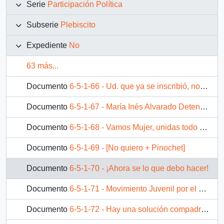
Serie
Participación Política
Subserie
Plebiscito
Expediente
No
63 más...
Documento
6-5-1-66 - Ud. que ya se inscribió, no espere más, lleve a un amigo, un compañero de trabajo o a un familiar e invítelo a inscribirse para el NO!
Documento
6-5-1-67 - María Inés Alvarado Detenida el 15/7/74 ¿Me olvidaste?
Documento
6-5-1-68 - Vamos Mujer, unidas todo es posible
Documento
6-5-1-69 - [No quiero + Pinochet]
Documento
6-5-1-70 - ¡Ahora se lo que debo hacer!
Documento
6-5-1-71 - Movimiento Juvenil por el NO
Documento
6-5-1-72 - Hay una solución compadre, lo podemos echar!!