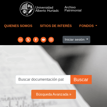
Skip to main content
QUIENES SOMOS
SITIOS DE INTERÉS
FONDOS
Iniciar sesión
Buscar
Búsqueda Avanzada »